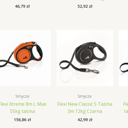
46,79
zł
52,92
zł
Smycze
Smycze
Flexi Xtreme 8m L Max
Flexi New Classic S Taśma
Fl
55kg taśma
3m 12kg Czarna
t
156,86
zł
42,99
zł