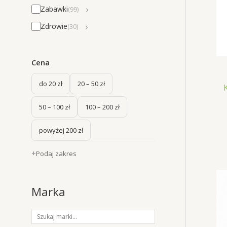
›
Zabawki
(99)
›
Zdrowie
(30)
Cena
do 20 zł
20 – 50 zł
50 – 100 zł
100 – 200 zł
powyżej 200 zł
Podaj zakres
Marka