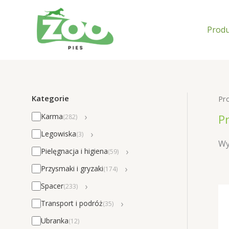
Przejdź
do
Produ
treści
Kategorie
Pr
›
P
Karma
(282)
›
Legowiska
(3)
Wy
›
Pielęgnacja i higiena
(59)
›
Przysmaki i gryzaki
(174)
›
Spacer
(233)
›
Transport i podróż
(35)
Ubranka
(12)