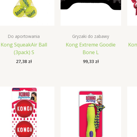
Do aportowania
Gryzaki do zabawy
Kong SqueakAir Ball
Kong Extreme Goodie
Kon
(3pack) S
Bone L
27,38
zł
99,33
zł