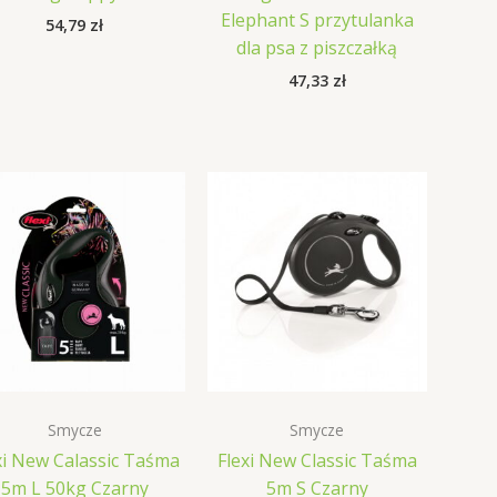
Elephant S przytulanka
54,79
zł
dla psa z piszczałką
47,33
zł
Smycze
Smycze
xi New Calassic Taśma
Flexi New Classic Taśma
5m L 50kg Czarny
5m S Czarny