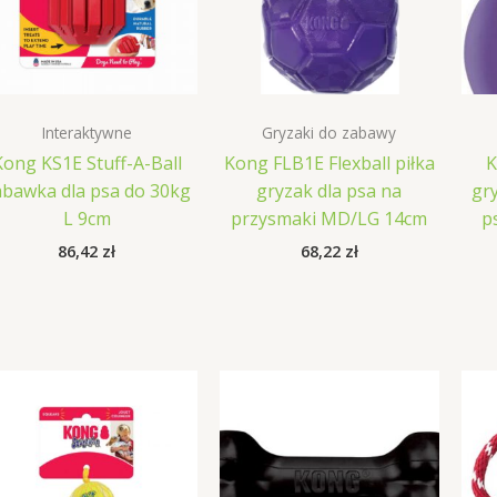
Interaktywne
Gryzaki do zabawy
Kong KS1E Stuff-A-Ball
Kong FLB1E Flexball piłka
K
abawka dla psa do 30kg
gryzak dla psa na
gr
L 9cm
przysmaki MD/LG 14cm
p
86,42
zł
68,22
zł