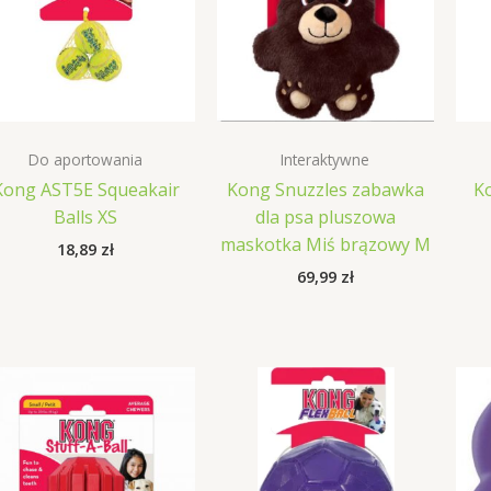
Do aportowania
Interaktywne
Kong AST5E Squeakair
Kong Snuzzles zabawka
K
Balls XS
dla psa pluszowa
maskotka Miś brązowy M
18,89
zł
69,99
zł