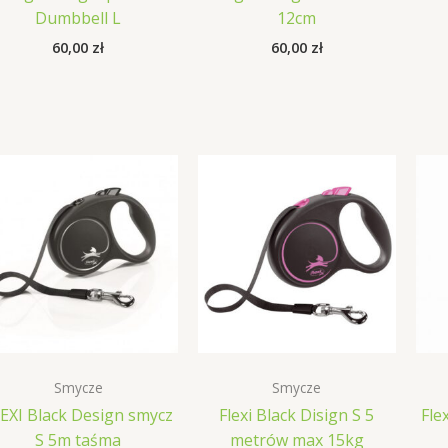
Dumbbell L
12cm
60,00
zł
60,00
zł
Smycze
Smycze
EXI Black Design smycz
Flexi Black Disign S 5
Fle
S 5m taśma
metrów max 15kg