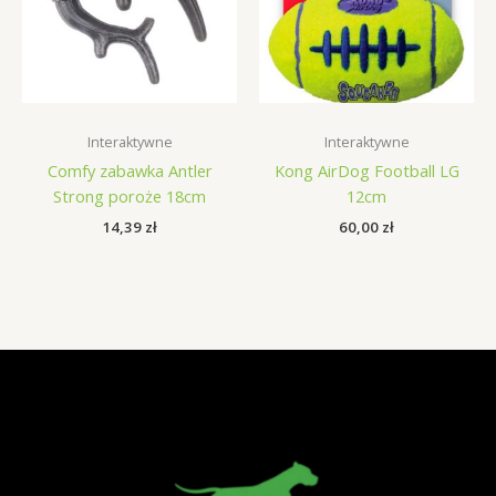
Interaktywne
Interaktywne
Comfy zabawka Antler
Kong AirDog Football LG
Strong poroże 18cm
12cm
14,39
zł
60,00
zł