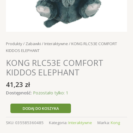
Produkty
/
Zabawki
/
Interaktywne
/ KONG RLC53E COMFORT
KIDDOS ELEPHANT
KONG RLC53E COMFORT
KIDDOS ELEPHANT
41,23
zł
Dostępność:
Pozostało tylko: 1
ilość
DODAJ DO KOSZYKA
KONG
RLC53E
SKU:
035585360485
Kategoria:
Interaktywne
Marka:
Kong
COMFORT