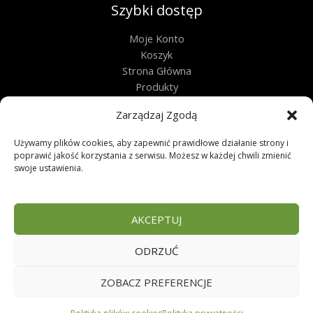
Szybki dostęp
Moje Konto
Koszyk
Strona Główna
Produkty
Kontakt
Zarządzaj Zgodą
Obługa techniczna
Używamy plików cookies, aby zapewnić prawidłowe działanie strony i
poprawić jakość korzystania z serwisu. Możesz w każdej chwili zmienić
Regulamin
swoje ustawienia.
Polityka Prywatności
Polityka Plików Cookies
Zwroty
AKCEPTUJ
FAQ
ODRZUĆ
Copyright © 2026 | Sklep zoologiczny
ZOBACZ PREFERENCJE