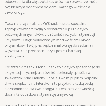
odpowiednia dla większości ras psów, co sprawia, że może
być idealnym dodatkiem do domu każdego właściciela
czworonoga.
Taca na przysmaki Lick’n’Snack
została specjalnie
zaprojektowana z myślą o dostarczaniu psu nie tylko
pożywnych przysmaków, ale również rozrywki i stymulacji
umysłowej. Dzięki wbudowanym możliwościom ukrycia
przysmaków, Twój pies będzie miał okazję do szukania i
węszenia, co z pewnością uczyni posiłek bardziej
atrakcyjnym.
Korzystanie z
tacki Lick’n’Snack
to nie tylko sposobność do
aktywizacji fizycznej, ale również doskonały sposób na
zwiększenie relacji między Tobą a Twoim pupilem. Wspólne
chwile spędzone na interakcji z tą przydatną tacką będą
niezapomniane dla Was obojga, a Twój pies z pewnością
doceni tę dodatkową stymulację umysłową.
Jako osoba dbająca o dobro swojego pupila, z pewnością