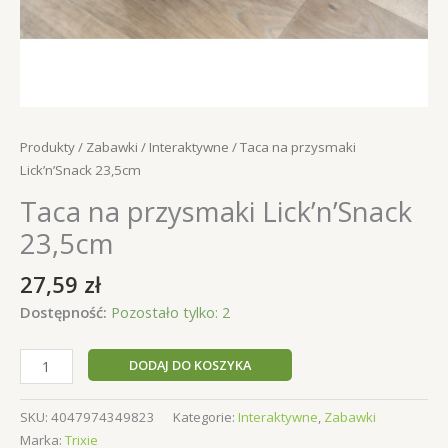
Produkty
/
Zabawki
/
Interaktywne
/ Taca na przysmaki
Lick’n’Snack 23,5cm
Taca na przysmaki Lick’n’Snack
23,5cm
27,59
zł
Dostępność:
Pozostało tylko: 2
ilość
DODAJ DO KOSZYKA
Taca
na
SKU:
4047974349823
Kategorie:
Interaktywne
,
Zabawki
przysmaki
Marka:
Trixie