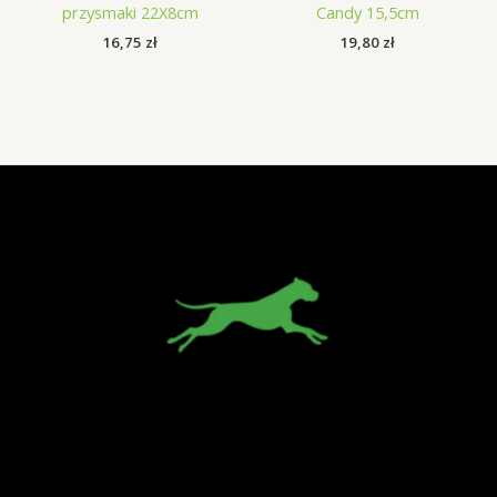
przysmaki 22X8cm
Candy 15,5cm
16,75
zł
19,80
zł