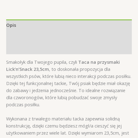
Lick'n'Snack
23,5cm
Opis
Informacje dodatkowe
Opinie (0)
Smakołyk dla Twojego pupila, czyli
Taca na przysmaki
Lick’n’Snack 23,5cm
, to doskonała propozycja dla
wszystkich psów, które lubią nieco interakcji podczas posiłku.
Dzięki tej funkcjonalnej tackie, Twój psiak będzie miał okazję
do zabawy i jedzenia jednocześnie. To idealne rozwiązanie
dla czworonogów, które lubią pobudzać swoje zmysły
podczas posiłku.
Wykonana z trwałego materiału tacka zapewnia solidną
konstrukcję, dzięki czemu będziesz mógł/a cieszyć się jej
użytkowaniem przez wiele lat. Dzięki wymiarom 23,5cm, jest