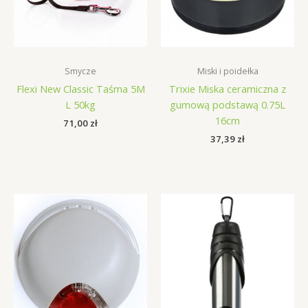
Smycze
Miski i poidełka
Flexi New Classic Taśma 5M
Trixie Miska ceramiczna z
L 50kg
gumową podstawą 0.75L
16cm
71,00
zł
37,39
zł