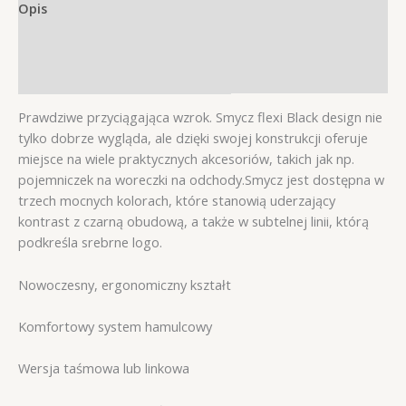
max
Opis
50kg
Informacje dodatkowe
Opinie (0)
Prawdziwe przyciągająca wzrok. Smycz flexi Black design nie
tylko dobrze wygląda, ale dzięki swojej konstrukcji oferuje
miejsce na wiele praktycznych akcesoriów, takich jak np.
pojemniczek na woreczki na odchody.Smycz jest dostępna w
trzech mocnych kolorach, które stanowią uderzający
kontrast z czarną obudową, a także w subtelnej linii, którą
podkreśla srebrne logo.
Nowoczesny, ergonomiczny kształt
Komfortowy system hamulcowy
Wersja taśmowa lub linkowa