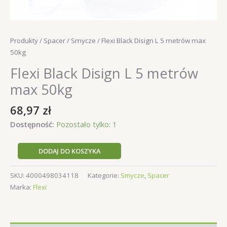
Produkty
/
Spacer
/
Smycze
/ Flexi Black Disign L 5 metrów max
50kg
Flexi Black Disign L 5 metrów
max 50kg
68,97
zł
Dostępność:
Pozostało tylko: 1
ilość
DODAJ DO KOSZYKA
Flexi
Black
SKU:
4000498034118
Kategorie:
Smycze
,
Spacer
Disign
Marka:
Flexi
L
5
metrów