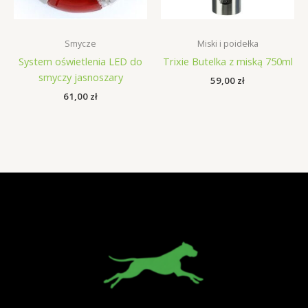
Smycze
Miski i poidełka
System oświetlenia LED do
Trixie Butelka z miską 750ml
smyczy jasnoszary
59,00
zł
61,00
zł