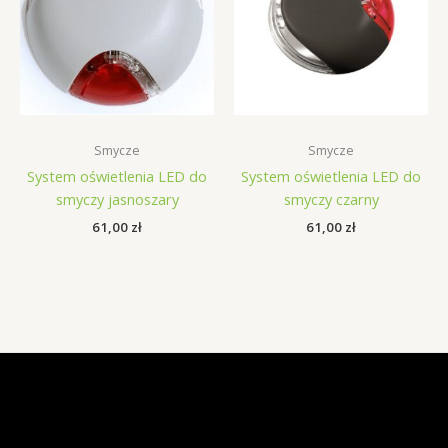
Smycze
Smycze
System oświetlenia LED do
System oświetlenia LED do
smyczy jasnoszary
smyczy czarny
61,00
zł
61,00
zł