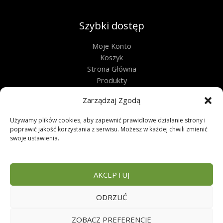
Szybki dostęp
Moje Konto
Koszyk
Strona Główna
Produkty
Kontakt
Zarządzaj Zgodą
Obługa techniczna
Używamy plików cookies, aby zapewnić prawidłowe działanie strony i
poprawić jakość korzystania z serwisu. Możesz w każdej chwili zmienić
Regulamin
swoje ustawienia.
Polityka Prywatności
Polityka Plików Cookies
Zwroty
AKCEPTUJ
FAQ
ODRZUĆ
Copyright © 2026 | Sklep zoologiczny
ZOBACZ PREFERENCJE