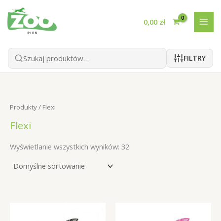
Przejdź
do
0,00
zł
treści
FILTRY
Produkty
/ Flexi
Flexi
Wyświetlanie wszystkich wyników: 32