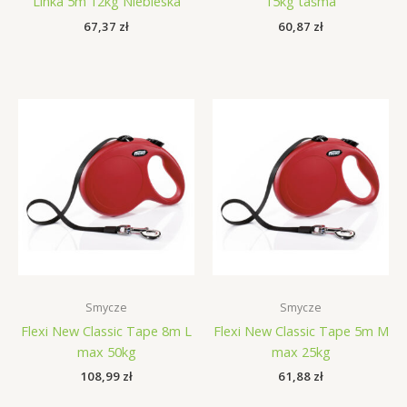
Linka 5m 12kg Niebieska
15kg taśma
67,37
zł
60,87
zł
Smycze
Smycze
Flexi New Classic Tape 8m L
Flexi New Classic Tape 5m M
max 50kg
max 25kg
108,99
zł
61,88
zł