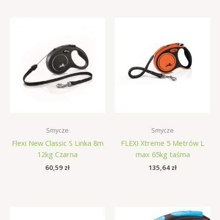
Smycze
Smycze
Flexi New Classic S Linka 8m
FLEXI Xtreme 5 Metrów L
12kg Czarna
max 65kg taśma
60,59
zł
135,64
zł