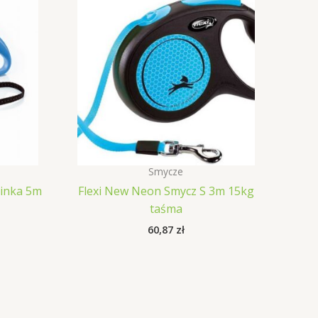
Smycze
Linka 5m
Flexi New Neon Smycz S 3m 15kg
taśma
60,87
zł