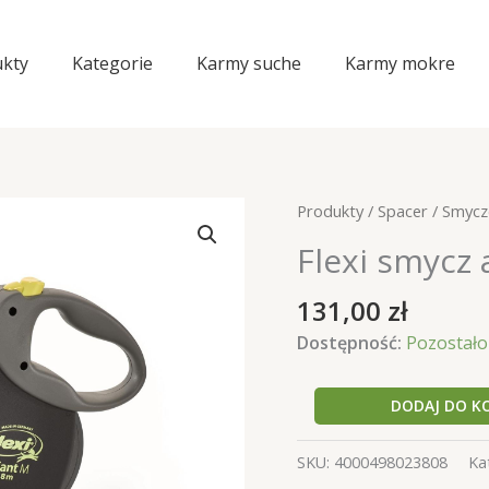
kty
Kategorie
Karmy suche
Karmy mokre
Produkty
/
Spacer
/
Smycz
Flexi smycz
131,00
zł
Dostępność:
Pozostało 
ilość
DODAJ DO K
Flexi
smycz
SKU:
4000498023808
Ka
autom