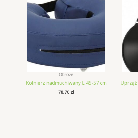
Obroże
Kołnierz nadmuchiwany L 45-57 cm
Uprząż 
78,70
zł