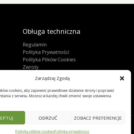
Obługa techniczna
Regulamin
Polityka Prywatności
Polityka Plików Cookies
Zwroty
FAQ
Zarządzaj Zgodą
ków cookies, aby zapewnić prawidłowe działanie strony i poprawić
stania z serwisu. Możesz w każdej chwili zmienić swoje ustawienia.
EPTUJ
ODRZUĆ
ZOBACZ PREFERENCJE
Polityka plików cookies
Polityka prywatności