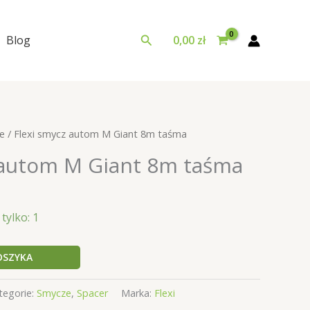
Szukaj
Blog
0,00
zł
e
/ Flexi smycz autom M Giant 8m taśma
 autom M Giant 8m taśma
tylko: 1
OSZYKA
tegorie:
Smycze
,
Spacer
Marka:
Flexi