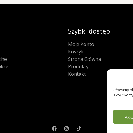
Szybki dostęp
Moje Konto
e
Koszyk
che
Strona Główna
kre
Produkty
Kontakt
Używamy pli
jakość korzy
AKC