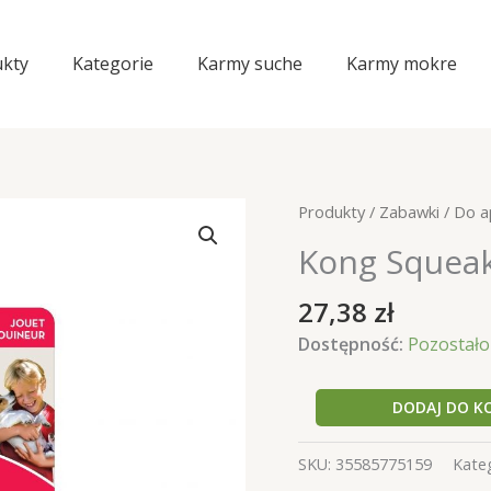
kty
Kategorie
Karmy suche
Karmy mokre
Produkty
/
Zabawki
/
Do a
Kong SqueakA
27,38
zł
Dostępność:
Pozostało 
ilość
DODAJ DO K
Kong
SqueakAir
SKU:
35585775159
Kate
Ball