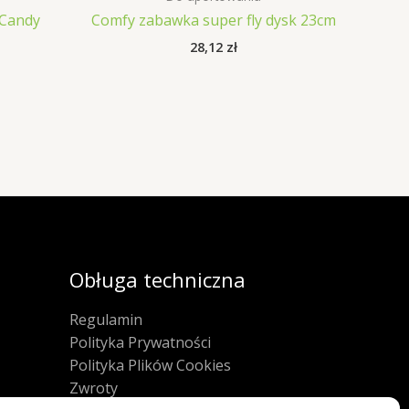
 Candy
Comfy zabawka super fly dysk 23cm
28,12
zł
Obługa techniczna
Regulamin
Polityka Prywatności
Polityka Plików Cookies
Zwroty