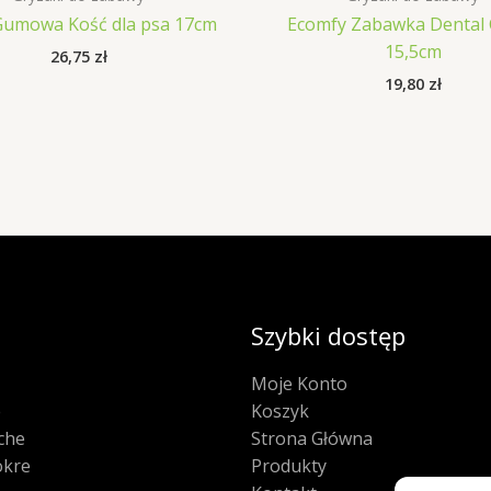
 Gumowa Kość dla psa 17cm
Ecomfy Zabawka Dental
15,5cm
26,75
zł
19,80
zł
Szybki dostęp
Moje Konto
e
Koszyk
che
Strona Główna
kre
Produkty