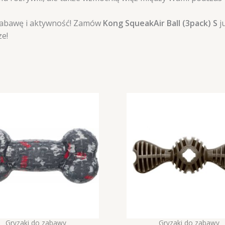
zabawę i aktywność! Zamów
Kong SqueakAir Ball (3pack) S
ju
ze!
Gryzaki do zabawy
Gryzaki do zabawy