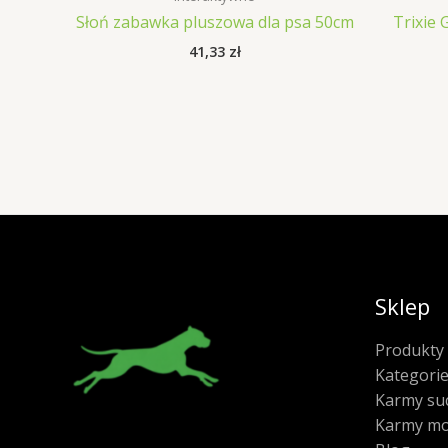
Słoń zabawka pluszowa dla psa 50cm
Trixie
41,33
zł
Sklep
Produkty
Kategori
Karmy su
Karmy mo