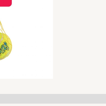
(3pack)
S