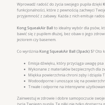
Wprowadź radość do życia swojego pupila dzięki
K
funkcjonalności, które z pewnością zachwyci Twoj
przyjemność z zabawy. Każda z nich emituje rado
Kong SqueakAir Ball
to idealny wybór dla psów, kt
bawić się z pupilem dłużej, bez obaw o jego zdrow
jeziorem czy basenem.
Co wyróżnia
Kong SqueakAir Ball (3pack) S
? Oto k
Emisja dźwięku, który przyciąga uwagę psa
Wykonane z materiałów bezpiecznych dla z
Miękka powierzchnia chroni zęby i dziąsła 
Wodoodporne i unoszące się na powierzch
Trwałe i odporne na intensywne użytkowan
Zainwestuj w zdrowie i dobre samopoczucie swoje
życia Twojego pupila. Te piłki nie tylko dostarcz