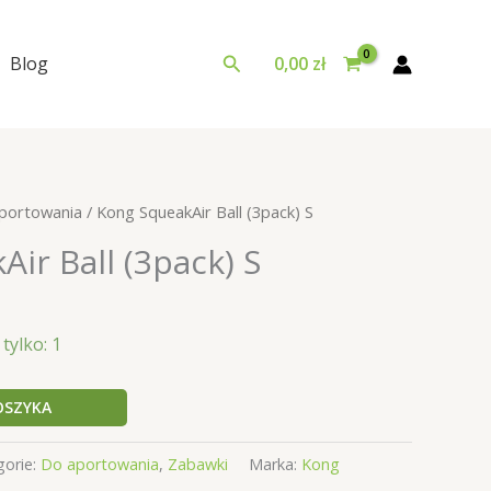
Szukaj
Blog
0,00
zł
portowania
/ Kong SqueakAir Ball (3pack) S
ir Ball (3pack) S
tylko: 1
OSZYKA
gorie:
Do aportowania
,
Zabawki
Marka:
Kong