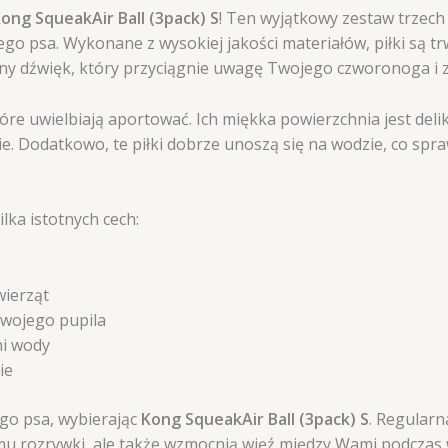
ong SqueakAir Ball (3pack) S
! Ten wyjątkowy zestaw trzech
ego psa. Wykonane z wysokiej jakości materiałów, piłki są 
sny dźwięk, który przyciągnie uwagę Twojego czworonoga i 
óre uwielbiają aportować. Ich miękka powierzchnia jest deli
ie. Dodatkowo, te piłki dobrze unoszą się na wodzie, co spr
ilka istotnych cech:
wierząt
Twojego pupila
ni wody
ie
go psa, wybierając
Kong SqueakAir Ball (3pack) S
. Regularn
ą mu rozrywki, ale także wzmocnią więź między Wami podczas 