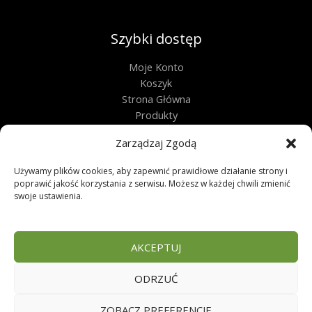
Szybki dostęp
Moje Konto
Koszyk
Strona Główna
Produkty
Kontakt
Zarządzaj Zgodą
Obługa techniczna
Używamy plików cookies, aby zapewnić prawidłowe działanie strony i
Regulamin
poprawić jakość korzystania z serwisu. Możesz w każdej chwili zmienić
swoje ustawienia.
Polityka Prywatności
Polityka Plików Cookies
Zwroty
AKCEPTUJ
FAQ
ODRZUĆ
Copyright © 2026 | Sklep zoologiczny
ZOBACZ PREFERENCJE