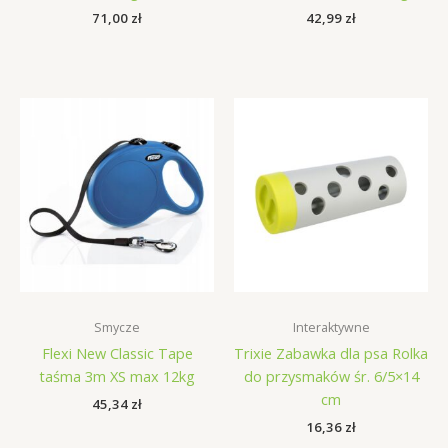
71,00
zł
42,99
zł
Smycze
Interaktywne
Flexi New Classic Tape
Trixie Zabawka dla psa Rolka
taśma 3m XS max 12kg
do przysmaków śr. 6/5×14
cm
45,34
zł
16,36
zł