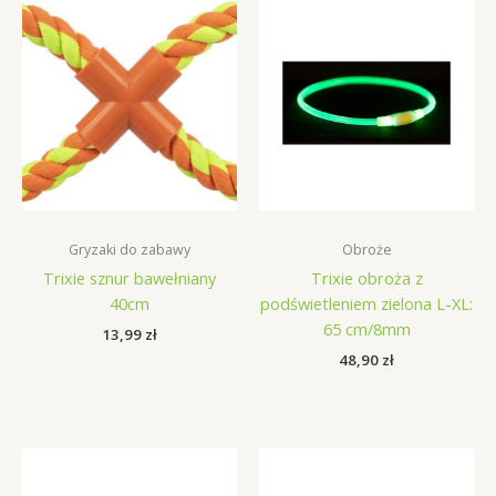
Gryzaki do zabawy
Obroże
Trixie sznur bawełniany
Trixie obroża z
40cm
podświetleniem zielona L-XL:
65 cm/8mm
13,99
zł
48,90
zł