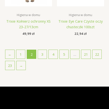
Higiena w domu
Higiena w domu
Trixie Kołnierz ochronny XS
Trixie Eye Care Czyste oczy
23-27/13cm
chusteczki 100szt
49,99
zł
22,94
zł
←
1
2
3
4
5
…
21
22
23
→