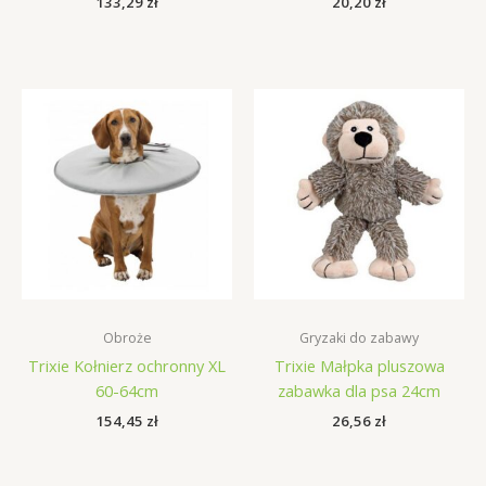
133,29
zł
20,20
zł
Obroże
Gryzaki do zabawy
Trixie Kołnierz ochronny XL
Trixie Małpka pluszowa
60-64cm
zabawka dla psa 24cm
154,45
zł
26,56
zł