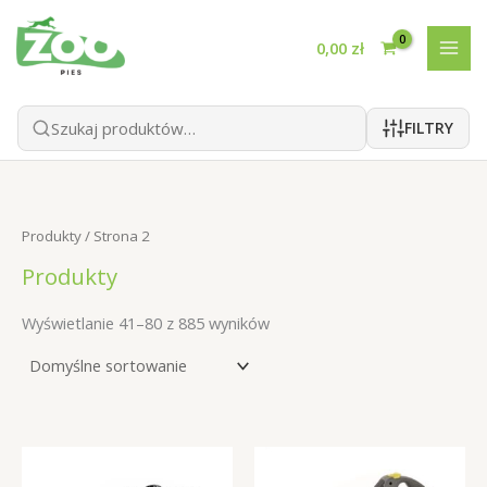
Przejdź
do
0,00
zł
treści
FILTRY
Produkty
/ Strona 2
Produkty
Wyświetlanie 41–80 z 885 wyników