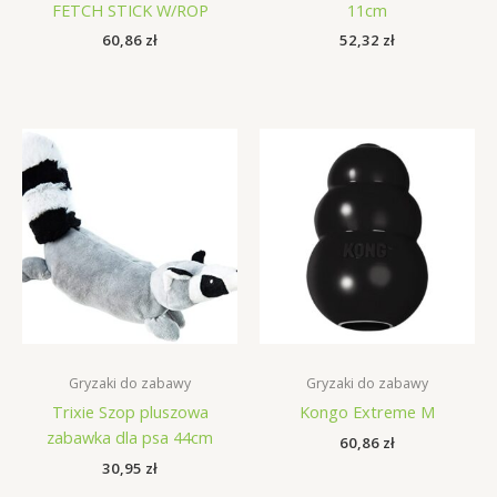
FETCH STICK W/ROP
11cm
60,86
zł
52,32
zł
Gryzaki do zabawy
Gryzaki do zabawy
Trixie Szop pluszowa
Kongo Extreme M
zabawka dla psa 44cm
60,86
zł
30,95
zł