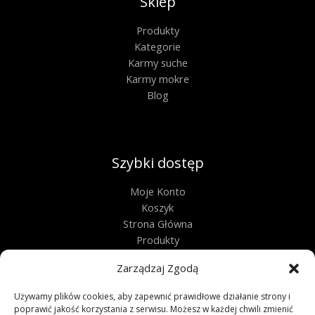
Sklep
Produkty
Kategorie
Karmy suche
Karmy mokre
Blog
Szybki dostęp
Moje Konto
Koszyk
Strona Główna
Produkty
Kontakt
Zarządzaj Zgodą
Obługa techniczna
Używamy plików cookies, aby zapewnić prawidłowe działanie strony i
poprawić jakość korzystania z serwisu. Możesz w każdej chwili zmienić
Regulamin