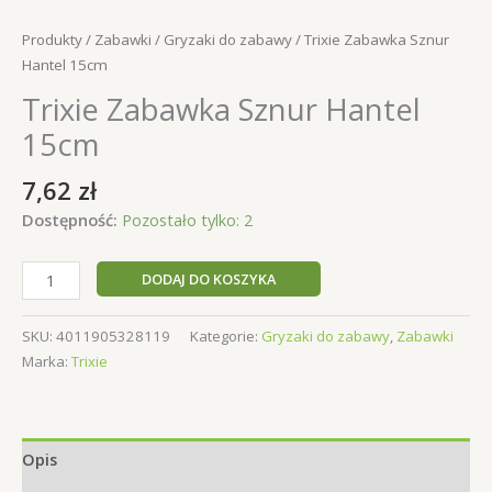
Produkty
/
Zabawki
/
Gryzaki do zabawy
/ Trixie Zabawka Sznur
Hantel 15cm
Trixie Zabawka Sznur Hantel
15cm
7,62
zł
Dostępność:
Pozostało tylko: 2
ilość
DODAJ DO KOSZYKA
Trixie
Zabawka
SKU:
4011905328119
Kategorie:
Gryzaki do zabawy
,
Zabawki
Sznur
Marka:
Trixie
Hantel
15cm
Opis