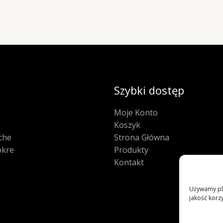
Szybki dostęp
Moje Konto
e
Koszyk
che
Strona Główna
kre
Produkty
Kontakt
Używamy pli
jakość korzy