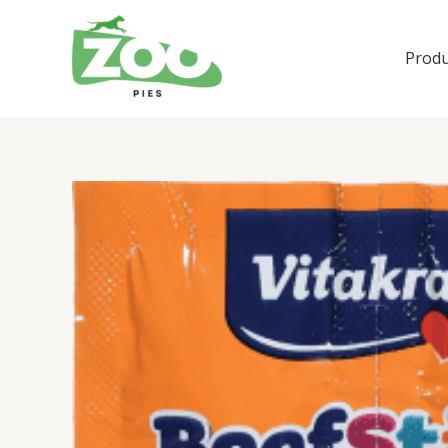
Przejdź
do
Produ
treści