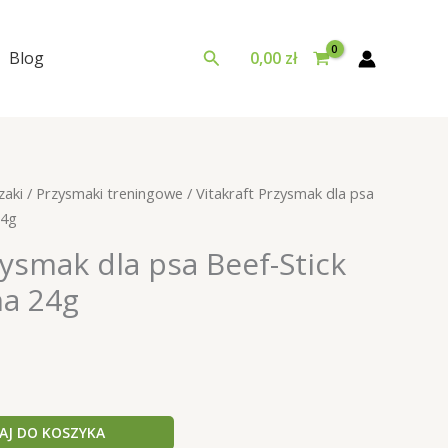
Szukaj
Blog
0,00
zł
zaki
/
Przysmaki treningowe
/ Vitakraft Przysmak dla psa
24g
zysmak dla psa Beef-Stick
na 24g
AJ DO KOSZYKA