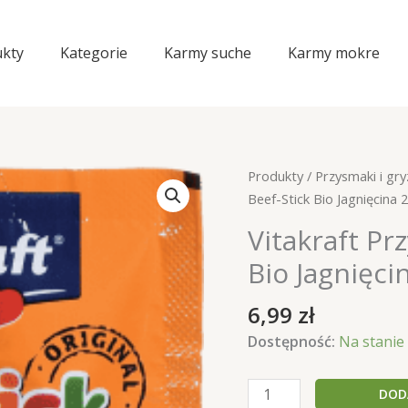
kty
Kategorie
Karmy suche
Karmy mokre
Produkty
/
Przysmaki i gry
Beef-Stick Bio Jagnięcina 
Vitakraft Pr
Bio Jagnięci
6,99
zł
Dostępność:
Na stanie
ilość
DOD