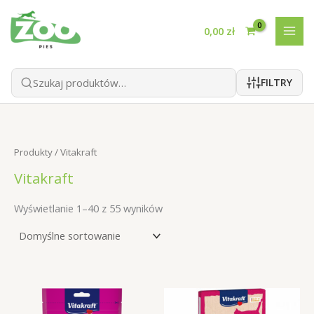
Przejdź
do
0,00
zł
treści
FILTRY
Produkty
/ Vitakraft
Vitakraft
Wyświetlanie 1–40 z 55 wyników