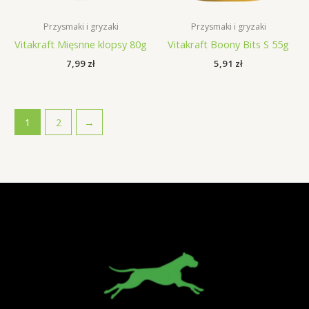
Przysmaki i gryzaki
Przysmaki i gryzaki
Vitakraft Mięsnne klopsy 80g
Vitakraft Boony Bits S 55g
7,99
zł
5,91
zł
1
2
→