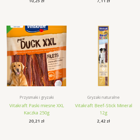
10,25
zł
7,11
zł
Przysmaki i gryzaki
Gryzaki naturalne
Vitakraft Paski miesne XXL
Vitakraft Beef-Stick Mineral
Kaczka 250g
12g
20,21
zł
2,42
zł