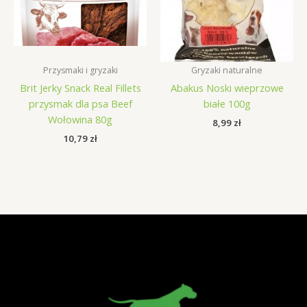
Przysmaki i gryzaki
Gryzaki naturalne
Brit Jerky Snack Real Fillets
Abakus Noski wieprzowe
przysmak dla psa Beef
białe 100g
Wołowina 80g
8,99
zł
10,79
zł