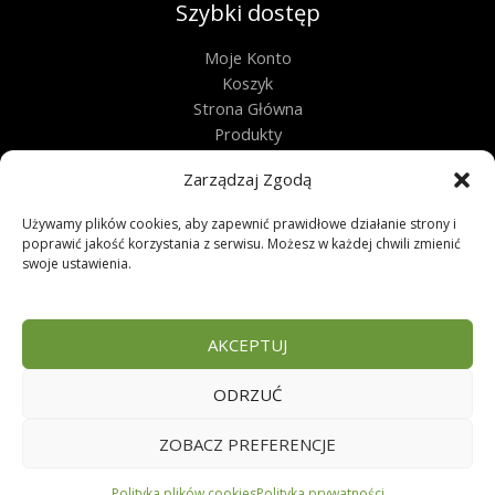
Szybki dostęp
Moje Konto
Koszyk
Strona Główna
Produkty
Kontakt
Zarządzaj Zgodą
Obługa techniczna
Używamy plików cookies, aby zapewnić prawidłowe działanie strony i
Regulamin
poprawić jakość korzystania z serwisu. Możesz w każdej chwili zmienić
swoje ustawienia.
Polityka Prywatności
Polityka Plików Cookies
Zwroty
AKCEPTUJ
FAQ
ODRZUĆ
Copyright © 2026 | Sklep zoologiczny
ZOBACZ PREFERENCJE
Polityka plików cookies
Polityka prywatności