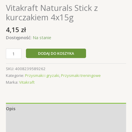
Vitakraft Naturals Stick z
kurczakiem 4x15g
4,15
zł
Dostępność:
Na stanie
ilość
DODAJ DO KOSZYKA
Vitakraft
Naturals
SKU:
4008239589262
Stick
Kategorie:
Przysmaki i gryzaki
,
Przysmaki treningowe
z
Marka:
Vitakraft
kurczakiem
4x15g
Opis
Informacje dodatkowe
Opinie (0)