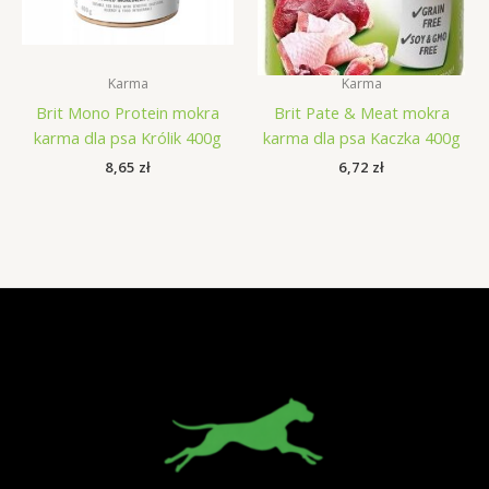
Karma
Karma
Brit Mono Protein mokra
Brit Pate & Meat mokra
karma dla psa Królik 400g
karma dla psa Kaczka 400g
8,65
zł
6,72
zł