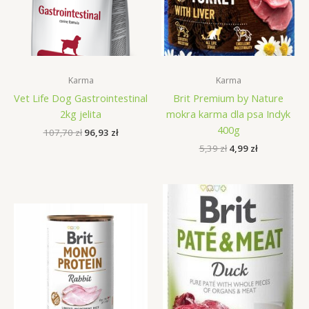
Karma
Karma
Vet Life Dog Gastrointestinal
Brit Premium by Nature
2kg jelita
mokra karma dla psa Indyk
400g
Pierwotna
Aktualna
107,70
zł
96,93
zł
cena
cena
Pierwotna
Aktualna
5,39
zł
4,99
zł
wynosiła:
wynosi:
cena
cena
107,70 zł.
96,93 zł.
wynosiła:
wynosi:
5,39 zł.
4,99 zł.