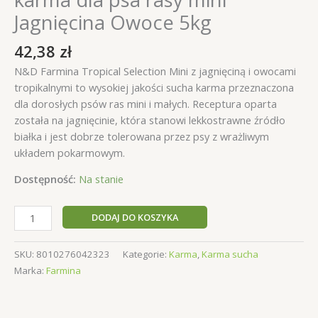
Jagnięcina Owoce 5kg
42,38
zł
N&D Farmina Tropical Selection Mini z jagnięciną i owocami
tropikalnymi to wysokiej jakości sucha karma przeznaczona
dla dorosłych psów ras mini i małych. Receptura oparta
została na jagnięcinie, która stanowi lekkostrawne źródło
białka i jest dobrze tolerowana przez psy z wrażliwym
układem pokarmowym.
Dostępność:
Na stanie
ilość
DODAJ DO KOSZYKA
N&D
Farmina
SKU:
8010276042323
Kategorie:
Karma
,
Karma sucha
Tropical
Marka:
Farmina
sucha
karma
dla