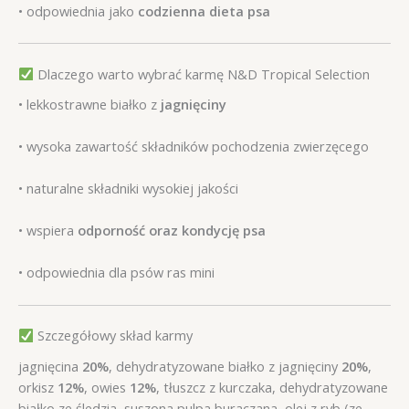
• odpowiednia jako
codzienna dieta psa
Dlaczego warto wybrać karmę N&D Tropical Selection
• lekkostrawne białko z
jagnięciny
• wysoka zawartość składników pochodzenia zwierzęcego
• naturalne składniki wysokiej jakości
• wspiera
odporność oraz kondycję psa
• odpowiednia dla psów ras mini
Szczegółowy skład karmy
jagnięcina
20%
, dehydratyzowane białko z jagnięciny
20%
,
orkisz
12%
, owies
12%
, tłuszcz z kurczaka, dehydratyzowane
białko ze śledzia, suszona pulpa buraczana, olej z ryb (ze