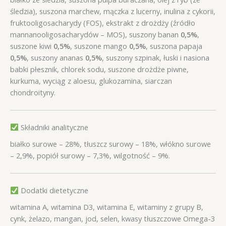
śledzia), suszona marchew, mączka z lucerny, inulina z cykorii,
fruktooligosacharydy (FOS), ekstrakt z drożdży (źródło
mannanooligosacharydów – MOS), suszony banan
0,5%
,
suszone kiwi
0,5%
, suszone mango
0,5%
, suszona papaja
0,5%
, suszony ananas
0,5%
, suszony szpinak, łuski i nasiona
babki płesznik, chlorek sodu, suszone drożdże piwne,
kurkuma, wyciąg z aloesu, glukozamina, siarczan
chondroityny.
Składniki analityczne
białko surowe – 28%, tłuszcz surowy – 18%, włókno surowe
– 2,9%, popiół surowy – 7,3%, wilgotność – 9%.
Dodatki dietetyczne
witamina A, witamina D3, witamina E, witaminy z grupy B,
cynk, żelazo, mangan, jod, selen, kwasy tłuszczowe Omega-3