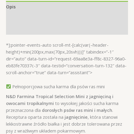
psa
Opis
rasy
mini
Informacje dodatkowe
Jagnięcina
Opinie (0)
Owoce
5kg
*]:pointer-events-auto scroll-mt-[calc(var(–header-
height)+min(200px,max(70px,20svh)))]” tabindex=”-1″
dir=”auto” data-turn-id=”request-69aa8e3a-ff8c-8327-96a0-
eb83fe70337c-3″ data-testid=”conversation-turn-132″ data-
scroll-anchor=”true” data-turn=”assistant”>
Pełnoporcjowa sucha karma dla psów ras mini
N&D Farmina Tropical Selection Mini z jagnięciną i
owocami tropikalnymi
to wysokiej jakości sucha karma
przeznaczona dla
dorosłych psów ras mini i małych
.
Receptura oparta została na
jagnięcinie
, która stanowi
lekkostrawne źródło białka i jest dobrze tolerowana przez
psy z wrażliwym układem pokarmowym.