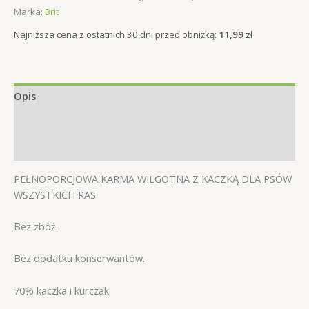
&
Marka:
Brit
Meat
Kaczka
Najniższa cena z ostatnich 30 dni przed obniżką:
11,99
zł
800g
Opis
Informacje dodatkowe
Opinie (0)
PEŁNOPORCJOWA KARMA WILGOTNA Z KACZKĄ DLA PSÓW
WSZYSTKICH RAS.
Bez zbóż.
Bez dodatku konserwantów.
70% kaczka i kurczak.