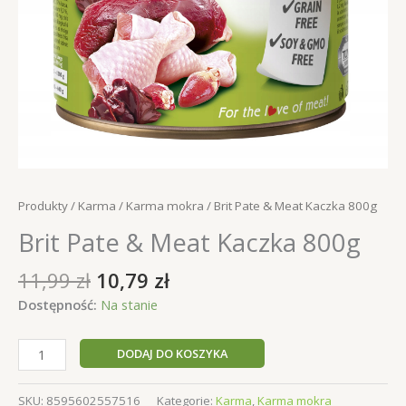
Produkty
/
Karma
/
Karma mokra
/ Brit Pate & Meat Kaczka 800g
Brit Pate & Meat Kaczka 800g
Pierwotna
Aktualna
11,99
zł
10,79
zł
cena
cena
Dostępność:
Na stanie
wynosiła:
wynosi:
11,99 zł.
10,79 zł.
ilość
DODAJ DO KOSZYKA
Brit
Pate
SKU:
8595602557516
Kategorie:
Karma
,
Karma mokra