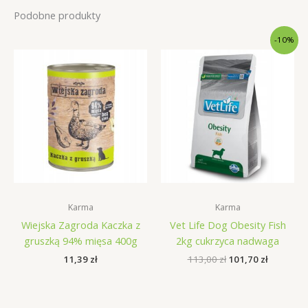
Podobne produkty
-10%
Karma
Karma
Wiejska Zagroda Kaczka z
Vet Life Dog Obesity Fish
gruszką 94% mięsa 400g
2kg cukrzyca nadwaga
Pierwotna
Aktualna
11,39
zł
113,00
zł
101,70
zł
cena
cena
wynosiła:
wynosi:
113,00 zł.
101,70 zł