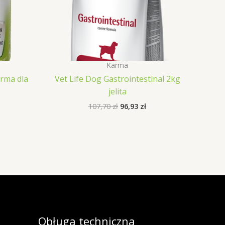
Karma
arma dla
Vet Life Dog Gastrointestinal 2kg
jelita
Pierwotna
Aktualna
107,70
zł
96,93
zł
cena
cena
wynosiła:
wynosi:
107,70 zł.
96,93 zł.
Obługa techniczna