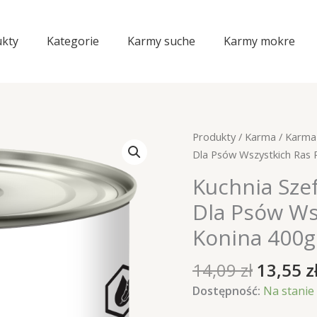
kty
Kategorie
Karmy suche
Karmy mokre
Produkty
/
Karma
/
Karma
Dla Psów Wszystkich Ras 
Kuchnia Sze
Dla Psów Ws
Konina 400g
Pierwo
14,09
zł
13,55
z
cena
Dostępność:
Na stanie
wynosił