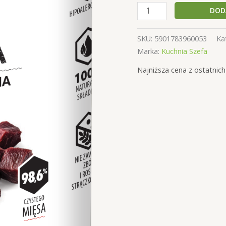
14,09 zł
ilość
DOD
Kuchnia
Szefa
SKU:
5901783960053
Ka
Monobiałkowa
Marka:
Kuchnia Szefa
Karma
Dla
Najniższa cena z ostatnich
Psów
Wszystkich
Ras
Puszka
Konina
400g