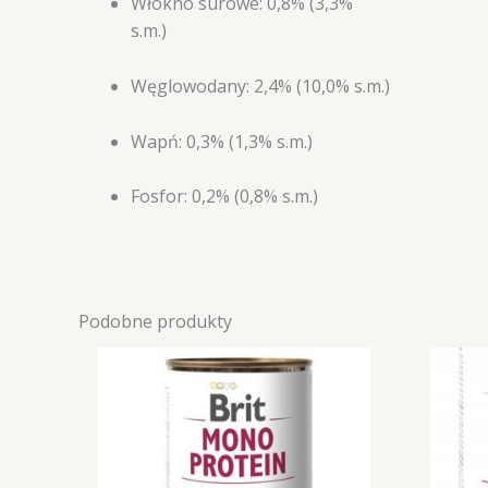
Włókno surowe: 0,8% (3,3%
s.m.)
Węglowodany: 2,4% (10,0% s.m.)
Wapń: 0,3% (1,3% s.m.)
Fosfor: 0,2% (0,8% s.m.)
Podobne produkty