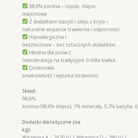
98,6% konina – czyste, mięso
mięśniowe
Z dodatkiem bazylii i oleju z kryla –
naturalne wsparcie trawienia i odporności
Hipoalergiczna i
bezzbożowa – bez sztucznych dodatków
Idealna dla psów z
nietolerancją na tradycyjne źródła białka
Doskonała
smakowitość i wysoka strawność
Skład:
98,6%
konina (98,6% mięso), 1% minerały, 0,2% bazylia, 0,
Dodatki dietetyczne (na
kg):
Witamina A – 2670 IU | Witamina D – 290 IU |