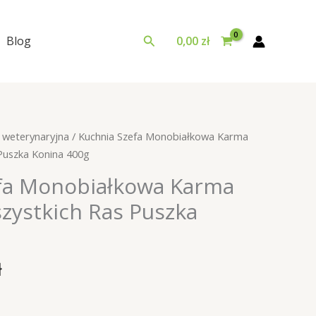
Szukaj
Blog
0,00
zł
 weterynaryjna
/ Kuchnia Szefa Monobiałkowa Karma
Puszka Konina 400g
fa Monobiałkowa Karma
zystkich Ras Puszka
tna
Aktualna
ł
cena
a:
wynosi: