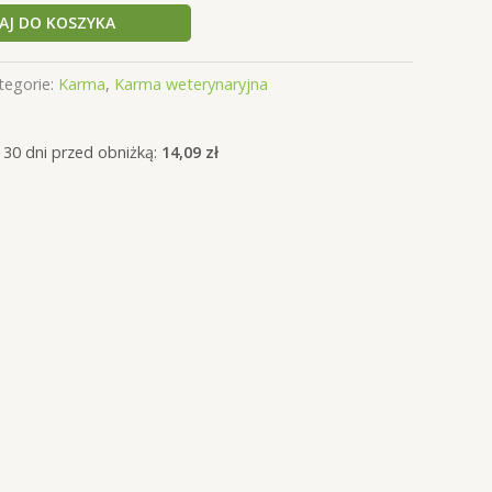
.
13,55 zł.
AJ DO KOSZYKA
tegorie:
Karma
,
Karma weterynaryjna
 30 dni przed obniżką:
14,09
zł