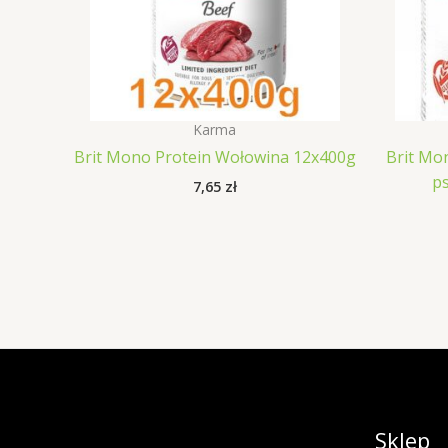
Karma
Brit Mono Protein Wołowina 12x400g
Brit Mo
p
7,65
zł
Sklep