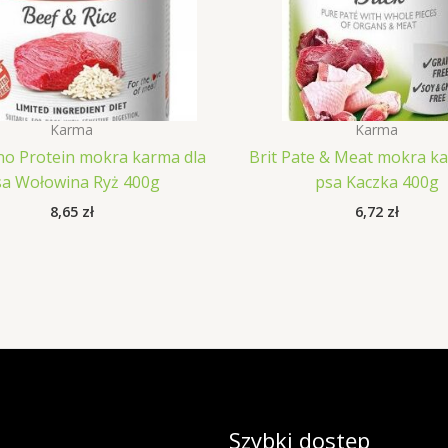
Karma
Karma
no Protein mokra karma dla
Brit Pate & Meat mokra k
sa Wołowina Ryż 400g
psa Kaczka 400g
8,65
zł
6,72
zł
Szybki dostęp