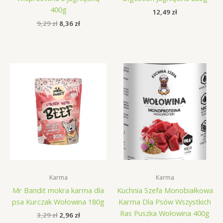
400g
12,49
zł
Pierwotna
Aktualna
9,29
zł
8,36
zł
cena
cena
wynosiła:
wynosi:
9,29 zł.
8,36 zł.
Karma
Karma
Mr Bandit mokra karma dla
Kuchnia Szefa Monobiałkowa
psa Kurczak Wołowina 180g
Karma Dla Psów Wszystkich
Ras Puszka Wołowina 400g
Pierwotna
Aktualna
3,29
zł
2,96
zł