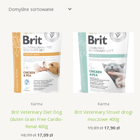
Karma
Karma
Brit Veterinary Diet Dog
Brit Veterinary Struvit drogi
Gluten Grain Free Cardio-
moczowe 400g
Renal 400g
Pierwotna
Aktualna
19,89
zł
17,90
zł
cena
cena
Pierwotna
Aktualna
18,99
zł
17,09
zł
wynosiła:
wynosi:
cena
cena