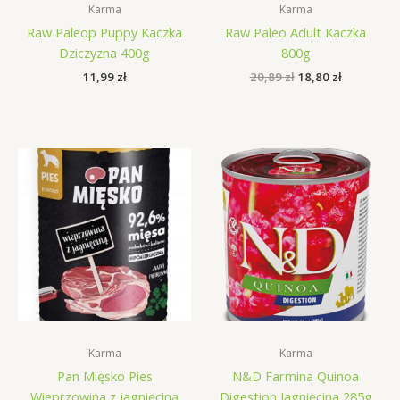
Karma
Karma
Raw Paleop Puppy Kaczka
Raw Paleo Adult Kaczka
Dziczyzna 400g
800g
Pierwotna
Aktualna
11,99
zł
20,89
zł
18,80
zł
cena
cena
wynosiła:
wynosi:
20,89 zł.
18,80 zł.
Karma
Karma
Pan Mięsko Pies
N&D Farmina Quinoa
Wieprzowina z jagnięciną
Digestion Jagnięcina 285g