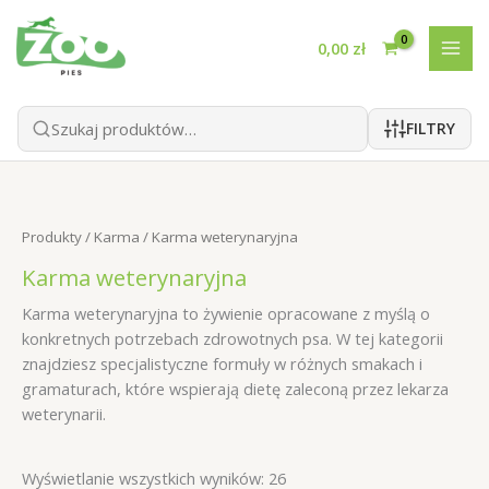
Przejdź
do
0,00
zł
treści
FILTRY
Produkty
/
Karma
/ Karma weterynaryjna
Karma weterynaryjna
Karma weterynaryjna to żywienie opracowane z myślą o
konkretnych potrzebach zdrowotnych psa. W tej kategorii
znajdziesz specjalistyczne formuły w różnych smakach i
gramaturach, które wspierają dietę zaleconą przez lekarza
weterynarii.
Wyświetlanie wszystkich wyników: 26