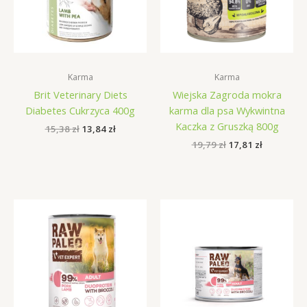
Karma
Karma
Brit Veterinary Diets
Wiejska Zagroda mokra
Diabetes Cukrzyca 400g
karma dla psa Wykwintna
Kaczka z Gruszką 800g
Pierwotna
Aktualna
15,38
zł
13,84
zł
cena
cena
Pierwotna
Aktualna
19,79
zł
17,81
zł
wynosiła:
wynosi:
cena
cena
15,38 zł.
13,84 zł.
wynosiła:
wynosi:
19,79 zł.
17,81 zł.