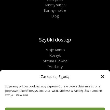
Karmy suche
Karmy mokre
Blog
Szybki dostęp
Moje Konto
Koszyk
Strona Główna
Produkty
Kontakt
Zarządzaj Zgodą
Obługa techniczna
Używamy plików cookies, aby zapewnić prawidłowe działanie strony i
poprawić jakość korzystania z serwisu. Możesz w każdej chwili zmienić
Regulamin
swoje ustawienia.
Polityka Prywatności
Polityka Plików Cookies
Zwroty