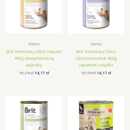
Karma
Karma
Brit Veterinary Diets Hepatic
Brit Veterinary Diets
400g niewydolnością
Gastrointestinal 400g
wątroby
zapalenie żołądka
Pierwotna
Aktualna
Pierwotna
Aktualna
15,74
zł
14,17
zł
15,74
zł
14,17
zł
cena
cena
cena
cena
wynosiła:
wynosi:
wynosiła:
wynosi:
15,74 zł.
14,17 zł.
15,74 zł.
14,17 zł.