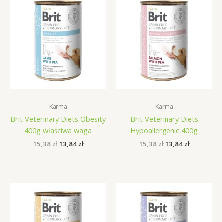
Karma
Karma
Brit Veterinary Diets Obesity
Brit Veterinary Diets
400g właściwa waga
Hypoallergenic 400g
Pierwotna
Aktualna
Pierwotna
Aktualna
15,38
zł
13,84
zł
15,38
zł
13,84
zł
cena
cena
cena
cena
wynosiła:
wynosi:
wynosiła:
wynosi:
15,38 zł.
13,84 zł.
15,38 zł.
13,84 zł.