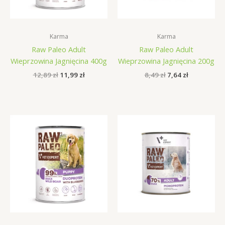
Karma
Karma
Raw Paleo Adult
Raw Paleo Adult
Wieprzowina Jagnięcina 400g
Wieprzowina Jagnięcina 200g
Pierwotna
Aktualna
Pierwotna
Aktualna
12,89
zł
11,99
zł
8,49
zł
7,64
zł
cena
cena
cena
cena
wynosiła:
wynosi:
wynosiła:
wynosi:
12,89 zł.
11,99 zł.
8,49 zł.
7,64 zł.