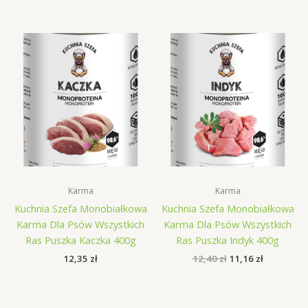
wynosiła:
wynosi:
wynosiła:
wynosi:
13,19 zł.
13,09 zł.
14,09 zł.
13,55 zł.
Karma
Karma
Kuchnia Szefa Monobiałkowa
Kuchnia Szefa Monobiałkowa
Karma Dla Psów Wszystkich
Karma Dla Psów Wszystkich
Ras Puszka Kaczka 400g
Ras Puszka Indyk 400g
Pierwotna
Aktualna
12,35
zł
12,40
zł
11,16
zł
cena
cena
wynosiła:
wynosi:
12,40 zł.
11,16 zł.