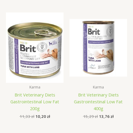
19,89 zł.
17,90 zł.
wynosiła:
wynosi:
18,99 zł.
17,09 zł.
Karma
Karma
Brit Veterinary Diets
Brit Veterinary Diets
Gastrointestinal Low Fat
Gastrointestinal Low Fat
200g
400g
Pierwotna
Aktualna
Pierwotna
Aktualna
11,33
zł
10,20
zł
15,29
zł
13,76
zł
cena
cena
cena
cena
wynosiła:
wynosi:
wynosiła:
wynosi:
11,33 zł.
10,20 zł.
15,29 zł.
13,76 zł.