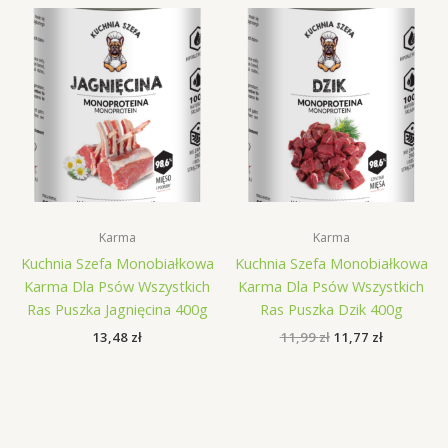
Karma
Karma
Kuchnia Szefa Monobiałkowa
Kuchnia Szefa Monobiałkowa
Karma Dla Psów Wszystkich
Karma Dla Psów Wszystkich
Ras Puszka Jagnięcina 400g
Ras Puszka Dzik 400g
Pierwotna
Aktualna
13,48
zł
11,99
zł
11,77
zł
cena
cena
wynosiła:
wynosi:
11,99 zł.
11,77 zł.