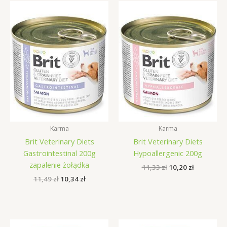
Karma
Karma
Brit Veterinary Diets
Brit Veterinary Diets
Gastrointestinal 200g
Hypoallergenic 200g
zapalenie żołądka
Pierwotna
Aktualna
11,33
zł
10,20
zł
cena
cena
Pierwotna
Aktualna
11,49
zł
10,34
zł
wynosiła:
wynosi:
cena
cena
11,33 zł.
10,20 zł.
wynosiła:
wynosi:
11,49 zł.
10,34 zł.