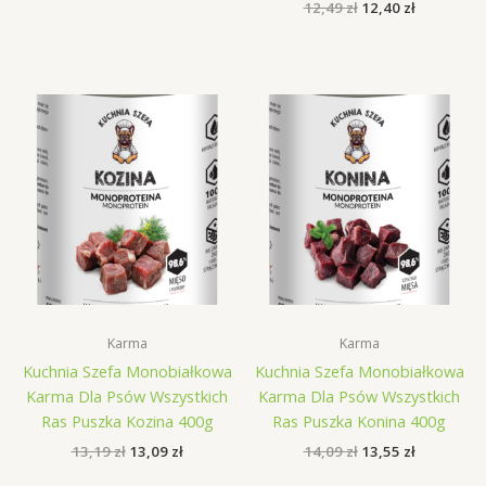
cena
cena
Pierwotna
Aktualna
12,49
zł
12,40
zł
wynosiła:
wynosi:
cena
cena
3,29 zł.
2,96 zł.
wynosiła:
wynosi:
12,49 zł.
12,40 zł.
Karma
Karma
Kuchnia Szefa Monobiałkowa
Kuchnia Szefa Monobiałkowa
Karma Dla Psów Wszystkich
Karma Dla Psów Wszystkich
Ras Puszka Kozina 400g
Ras Puszka Konina 400g
Pierwotna
Aktualna
Pierwotna
Aktualna
13,19
zł
13,09
zł
14,09
zł
13,55
zł
cena
cena
cena
cena