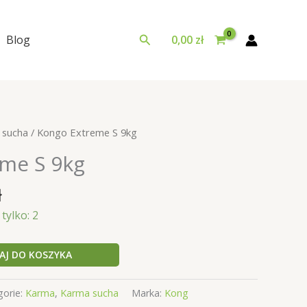
Szukaj
Blog
0,00
zł
 sucha
/ Kongo Extreme S 9kg
me S 9kg
tna
Aktualna
ł
cena
tylko: 2
a:
wynosi:
.
37,11 zł.
AJ DO KOSZYKA
gorie:
Karma
,
Karma sucha
Marka:
Kong