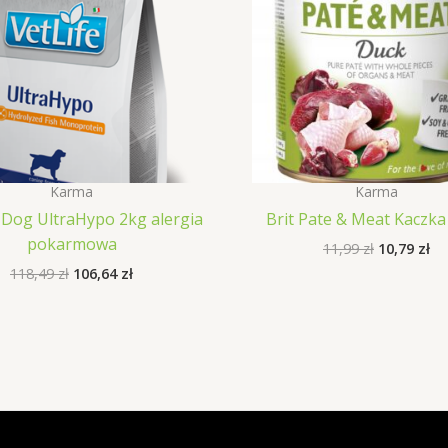
Karma
Karma
e Dog UltraHypo 2kg alergia
Brit Pate & Meat Kaczka
pokarmowa
Pierwotn
Ak
11,99
zł
10,79
zł
cena
ce
Pierwotna
Aktualna
118,49
zł
106,64
zł
wynosiła:
wy
cena
cena
11,99 zł.
10,
wynosiła:
wynosi:
118,49 zł.
106,64 zł.