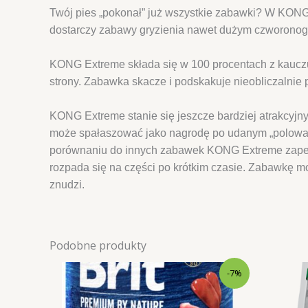
Twój pies „pokonał” już wszystkie zabawki? W KON
dostarczy zabawy gryzienia nawet dużym czworono
KONG Extreme składa się w 100 procentach z kauczuku
strony. Zabawka skacze i podskakuje nieobliczalnie
KONG Extreme stanie się jeszcze bardziej atrakcyjny
może spałaszować jako nagrodę po udanym „polowani
porównaniu do innych zabawek KONG Extreme zapewni
rozpada się na części po krótkim czasie. Zabawkę m
znudzi.
Podobne produkty
-7%