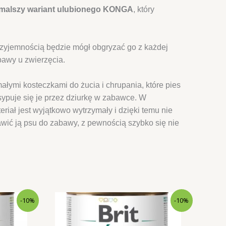
ymalszy wariant ulubionego KONGA
, który
przyjemnością będzie mógł obgryzać go z każdej
bawy u zwierzęcia.
ałymi kosteczkami do żucia i chrupania, które pies
ypuje się je przez dziurkę w zabawce. W
ł jest wyjątkowo wytrzymały i dzięki temu nie
wić ją psu do zabawy, z pewnością szybko się nie
-10%
-10%