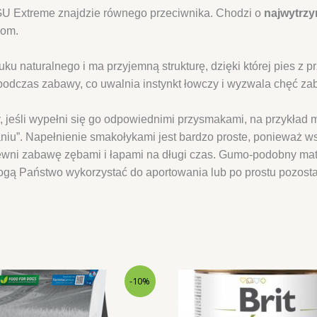
GU Extreme znajdzie równego przeciwnika. Chodzi o
najwytrz
gom.
 naturalnego i ma przyjemną strukturę, dzięki której pies z 
 podczas zabawy, co uwalnia instynkt łowczy i wyzwala chęć za
, jeśli wypełni się go odpowiednimi przysmakami, na przykład m
u”. Napełnienie smakołykami jest bardzo proste, ponieważ ws
 zabawę zębami i łapami na długi czas. Gumo-podobny materia
ogą Państwo wykorzystać do aportowania lub po prostu pozosta
-10%