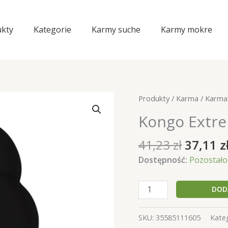
kty
Kategorie
Karmy suche
Karmy mokre
Produkty
/
Karma
/
Karma
Kongo Extre
Pierwo
41,23
zł
37,11
z
cena
Dostępność:
Pozostało 
wynosił
41,23 zł
ilość
DOD
Kongo
Extreme
SKU:
35585111605
Kate
S