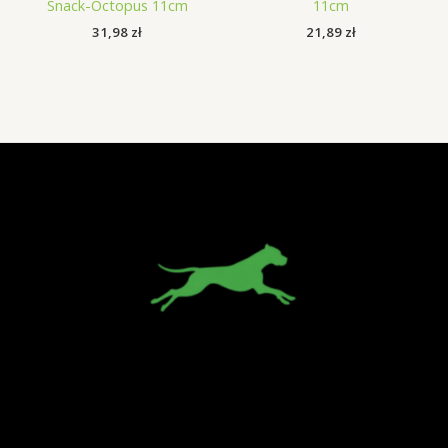
Snack-Octopus 11cm
11cm
31,98
zł
21,89
zł