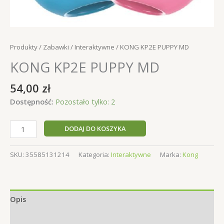
Produkty
/
Zabawki
/
Interaktywne
/ KONG KP2E PUPPY MD
KONG KP2E PUPPY MD
54,00
zł
Dostępność:
Pozostało tylko: 2
ilość
DODAJ DO KOSZYKA
KONG
KP2E
SKU:
35585131214
Kategoria:
Interaktywne
Marka:
Kong
PUPPY
MD
Opis
Informacje dodatkowe