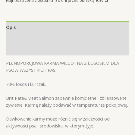
Najniższa cena z ostatnich 30 dni przed obniżką:
9,97
zł
Opis
Informacje dodatkowe
Opinie (0)
PEŁNOPORCJOWA KARMA WILGOTNA Z ŁOSOSIEM DLA
PSÓW WSZYSTKICH RAS.
70% łosoś i kurczak.
Brit Pate&Meat Salmon zapewnia kompletne i zbilansowane
żywienie. Karmę należy podawać w temperaturze pokojowej.
Dawkowanie karmy może różnić się w zależności od
aktywności psa i środowiska, w którym żyje.