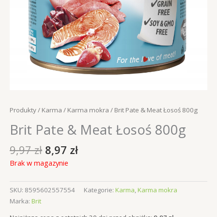
Produkty
/
Karma
/
Karma mokra
/ Brit Pate & Meat Łosoś 800g
Brit Pate & Meat Łosoś 800g
Pierwotna
Aktualna
9,97
zł
8,97
zł
cena
cena
Brak w magazynie
wynosiła:
wynosi:
9,97 zł.
8,97 zł.
SKU:
8595602557554
Kategorie:
Karma
,
Karma mokra
Marka:
Brit