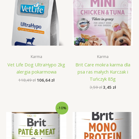
Karma
Karma
Vet Life Dog UltraHypo 2kg
Brit Care mokra karma dla
alergia pokarmowa
psa ras małych Kurczak i
Tuńczyk 85g
Pierwotna
Aktualna
118,49
zł
106,64
zł
cena
cena
Pierwotna
Aktualna
3,59
zł
3,45
zł
wynosiła:
wynosi:
cena
cena
118,49 zł.
106,64 zł.
wynosiła:
wynosi:
3,59 zł.
3,45 zł.
-10%