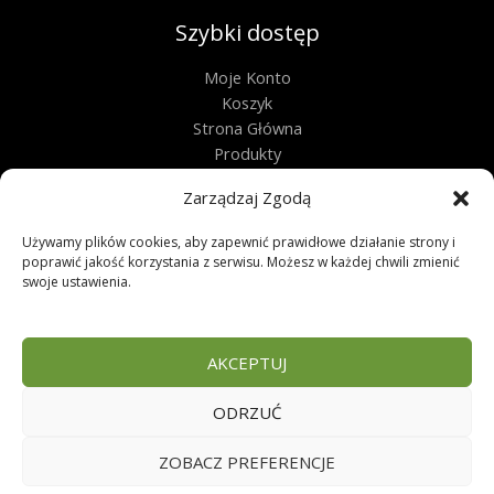
Szybki dostęp
Moje Konto
Koszyk
Strona Główna
Produkty
Kontakt
Zarządzaj Zgodą
Obługa techniczna
Używamy plików cookies, aby zapewnić prawidłowe działanie strony i
Regulamin
poprawić jakość korzystania z serwisu. Możesz w każdej chwili zmienić
swoje ustawienia.
Polityka Prywatności
Polityka Plików Cookies
Zwroty
AKCEPTUJ
FAQ
ODRZUĆ
Copyright © 2026 | Sklep zoologiczny
ZOBACZ PREFERENCJE