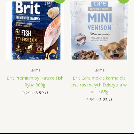
Karma
Karma
Brit Premium by Nature Fish
Brit Care mokra karma dla
Ryba 800g
psa ras małych Dziczyzna w
sosie 85g
Pierwotna
Aktualna
9,29
zł
8,59
zł
cena
cena
Pierwotna
Aktualna
3,59
zł
3,23
zł
wynosiła:
wynosi:
cena
cena
9,29 zł.
8,59 zł.
wynosiła:
wynosi:
3,59 zł.
3,23 zł.