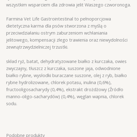
wszystkim wsparciem dla zdrowia jelit Waszego czworonoga.
Farmina Vet Life Gastrointestinal to pełnoporcjowa
dietetyczna karma dla psów stworzona z myślą o
przeciwdziałaniu ostrym zaburzeniom wchłaniania
jelitowego, kompensacji złego trawienia oraz niewydolności
zewnątrzwydzielniczej trzustki.
skład
ryż, batat, dehydratyzowane białko z kurczaka, owies
zwyczajny, tłuszcz z kurczaka, suszone jaja, odwodnione
białko rybne, wysłodki buraczane suszone, olej z ryb, białko
rybne hydrolizowane, chlorek potasu, inulina (0,6%),
fructooligosacharydy (0,4%), ekstrakt drożdżowy (Źródło
manno-oligo-sacharydów) (0,4%), węglan wapnia, chlorek
sodu.
Podobne produkty