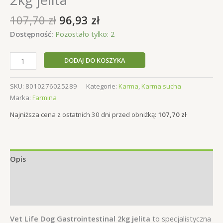
Pierwotna
Aktualna
107,70
zł
96,93
zł
cena
cena
Dostępność:
Pozostało tylko: 2
wynosiła:
wynosi:
107,70 zł.
96,93 zł.
ilość
DODAJ DO KOSZYKA
Vet
Life
SKU:
8010276025289
Kategorie:
Karma
,
Karma sucha
Dog
Marka:
Farmina
Gastrointestinal
2kg
Najniższa cena z ostatnich 30 dni przed obniżką:
107,70
zł
jelita
Opis
Informacje dodatkowe
Opinie (0)
Vet Life Dog Gastrointestinal 2kg jelita
to specjalistyczna