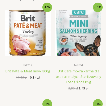
-10%
-11%
Karma
Karma
Brit Pate & Meat Indyk 800g
Brit Care mokra karma dla
psa ras małych Sterilizowany
Pierwotna
Aktualna
11,49
zł
10,34
zł
cena
cena
Łosoś śledź 85g
wynosiła:
wynosi:
Pierwotna
Aktualna
3,86
zł
3,45
zł
11,49 zł.
10,34 zł.
cena
cena
wynosiła:
wynosi:
3,86 zł.
3,45 zł.
-8%
-10%