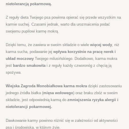
nietolerancją pokarmową.
Z reguły dieta Twojego psa powinna opierać się przede wszystkim na
karmie suchej. Czasami jednak, warto dla urozmaicenia podać
swojemu pupilowi karmę mokrą.
Dzięki temu, że zawiera w swoim składzie o wiele
więcej wody
, niż
karma sucha, podawanie jej
wpływa korzystnie na pracę nerek i
układ moczowy
Twojego milusińskiego. Dodatkowo, karma mokra
jest
bardzo smakowita
i z reguły każdy czworonóg z chęcią ją
spożywa.
Wiejska Zagroda Monobiałkowa karma mokra
dzięki zastosowaniu
jednego źródła białka (
mięsa wołowego
) oraz braku zbóż w swoim
składzie, jest odpowiednią karmą do
zmniejszenia ryzyka alergii i
nietolerancji pokarmowej.
Dawkowanie karmy powinno różnić się w zależności od aktywności
psa i środowiska, w którym żyje.