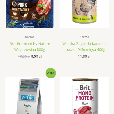
Karma
Karma
Brit Premium by Nature
Wiejska Zagroda Kaczka z
Wieprzowina 800g
gruszką 94% mięsa 400g
Pierwotna
Aktualna
10,25
zł
8,59
zł
11,39
zł
cena
cena
wynosiła:
wynosi:
10,25 zł.
8,59 zł.
-10%