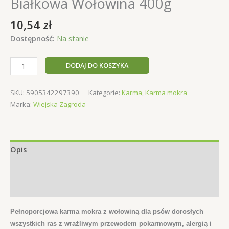
Białkowa Wołowina 400g
10,54
zł
Dostępność:
Na stanie
ilość
DODAJ DO KOSZYKA
Wiejska
Zagroda
SKU:
5905342297390
Kategorie:
Karma
,
Karma mokra
Mono
Marka:
Wiejska Zagroda
Białkowa
Wołowina
400g
Opis
Informacje dodatkowe
Opinie (0)
Pełnoporcjowa karma mokra z wołowiną dla psów dorosłych
wszystkich ras z wrażliwym przewodem pokarmowym, alergią i