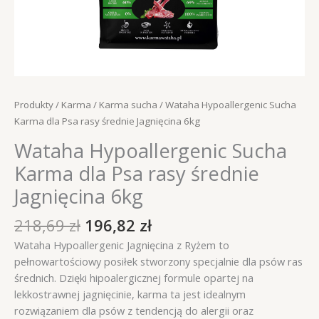
Produkty
/
Karma
/
Karma sucha
/ Wataha Hypoallergenic Sucha
Karma dla Psa rasy średnie Jagnięcina 6kg
Wataha Hypoallergenic Sucha
Karma dla Psa rasy średnie
Jagnięcina 6kg
Pierwotna
Aktualna
218,69
zł
196,82
zł
cena
cena
Wataha Hypoallergenic Jagnięcina z Ryżem to
wynosiła:
wynosi:
pełnowartościowy posiłek stworzony specjalnie dla psów ras
218,69 zł.
196,82 zł.
średnich. Dzięki hipoalergicznej formule opartej na
lekkostrawnej jagnięcinie, karma ta jest idealnym
rozwiązaniem dla psów z tendencją do alergii oraz