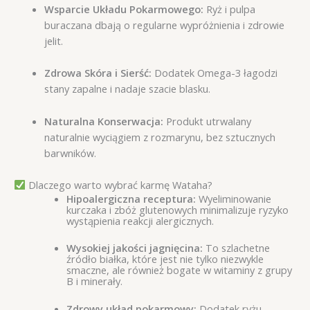
Wsparcie Układu Pokarmowego:
Ryż i pulpa
buraczana dbają o regularne wypróżnienia i zdrowie
jelit.
Zdrowa Skóra i Sierść:
Dodatek Omega-3 łagodzi
stany zapalne i nadaje szacie blasku.
Naturalna Konserwacja:
Produkt utrwalany
naturalnie wyciągiem z rozmarynu, bez sztucznych
barwników.
Dlaczego warto wybrać karmę Wataha?
Hipoalergiczna receptura:
Wyeliminowanie
kurczaka i zbóż glutenowych minimalizuje ryzyko
wystąpienia reakcji alergicznych.
Wysokiej jakości jagnięcina:
To szlachetne
źródło białka, które jest nie tylko niezwykle
smaczne, ale również bogate w witaminy z grupy
B i minerały.
Zdrowy układ pokarmowy:
Dodatek ryżu