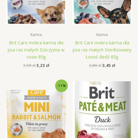
Karma
Karma
Brit Care mokra karma dla
Brit Care mokra karma dla
psa ras małych Dziczyzna w
psa ras małych Sterilizowany
sosie 85g
Łosoś śledź 85g
Pierwotna
Aktualna
Pierwotna
Aktualna
3,59
zł
3,23
zł
3,86
zł
3,45
zł
cena
cena
cena
cena
wynosiła:
wynosi:
wynosiła:
wynosi:
3,59 zł.
3,23 zł.
3,86 zł.
3,45 zł.
-11%