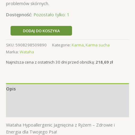
problemów skórnych.
Dostępność:
Pozostało tylko: 1
ilość
DODAJ DO KOSZYKA
Wataha
Hypoallergenic
SKU:
5908298509890
Kategorie:
Karma
,
Karma sucha
Sucha
Marka:
Wataha
Karma
Najniższa cena z ostatnich 30 dni przed obniżką:
218,69
zł
dla
Psa
rasy
średnie
Opis
Jagnięcina
6kg
Informacje dodatkowe
Opinie (0)
Wataha Hypoallergenic Jagnięcina z Ryżem – Zdrowie i
Energia dla Twojego Psa!