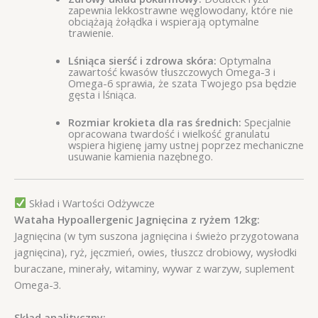
zapewnia lekkostrawne węglowodany, które nie
obciążają żołądka i wspierają optymalne
trawienie.
Lśniąca sierść i zdrowa skóra:
Optymalna
zawartość kwasów tłuszczowych Omega-3 i
Omega-6 sprawia, że szata Twojego psa będzie
gęsta i lśniąca.
Rozmiar krokieta dla ras średnich:
Specjalnie
opracowana twardość i wielkość granulatu
wspiera higienę jamy ustnej poprzez mechaniczne
usuwanie kamienia nazębnego.
Skład i Wartości Odżywcze
Wataha Hypoallergenic Jagnięcina z ryżem 12kg:
Jagnięcina (w tym suszona jagnięcina i świeżo przygotowana
jagnięcina), ryż, jęczmień, owies, tłuszcz drobiowy, wysłodki
buraczane, minerały, witaminy, wywar z warzyw, suplement
Omega-3.
Skład analityczny: