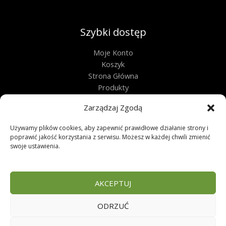
Szybki dostęp
Moje Konto
Koszyk
Strona Główna
Produkty
Kontakt
Zarządzaj Zgodą
Obługa techniczna
Używamy plików cookies, aby zapewnić prawidłowe działanie strony i
poprawić jakość korzystania z serwisu. Możesz w każdej chwili zmienić
Regulamin
swoje ustawienia.
Polityka Prywatności
Polityka Plików Cookies
Zwroty
AKCEPTUJ
FAQ
ODRZUĆ
Copyright © 2026 | Sklep zoologiczny