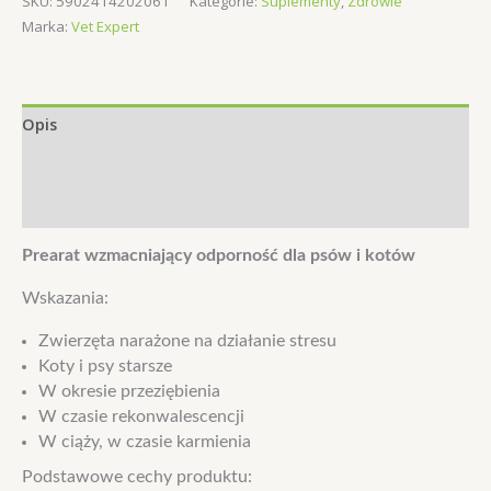
SKU:
5902414202061
Kategorie:
Suplementy
,
Zdrowie
Immune
Marka:
Vet Expert
-
Odporność
dla
psów
Opis
i
kotów
Informacje dodatkowe
30tabl.
Opinie (0)
Prearat wzmacniający odporność dla psów i kotów
Wskazania:
Zwierzęta narażone na działanie stresu
Koty i psy starsze
W okresie przeziębienia
W czasie rekonwalescencji
W ciąży, w czasie karmienia
Podstawowe cechy produktu: