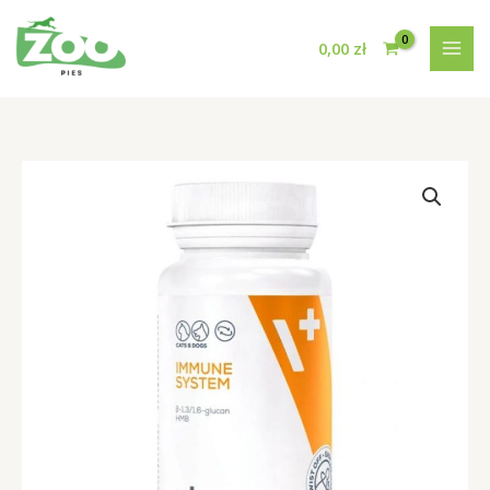
Przejdź
do
0,00
zł
treści