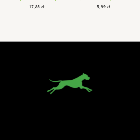
17,85
zł
5,99
zł