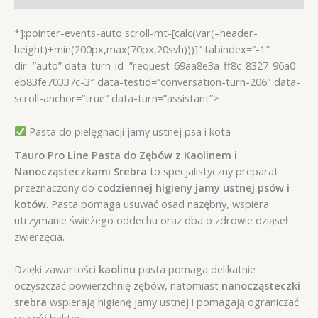
*]:pointer-events-auto scroll-mt-[calc(var(–header-
height)+min(200px,max(70px,20svh)))]” tabindex=”-1″
dir=”auto” data-turn-id=”request-69aa8e3a-ff8c-8327-96a0-
eb83fe70337c-3″ data-testid=”conversation-turn-206″ data-
scroll-anchor=”true” data-turn=”assistant”>
Pasta do pielęgnacji jamy ustnej psa i kota
Tauro Pro Line Pasta do Zębów z Kaolinem i
Nanocząsteczkami Srebra
to specjalistyczny preparat
przeznaczony do
codziennej higieny jamy ustnej psów i
kotów
. Pasta pomaga usuwać osad nazębny, wspiera
utrzymanie świeżego oddechu oraz dba o zdrowie dziąseł
zwierzęcia.
Dzięki zawartości
kaolinu
pasta pomaga delikatnie
oczyszczać powierzchnię zębów, natomiast
nanocząsteczki
srebra
wspierają higienę jamy ustnej i pomagają ograniczać