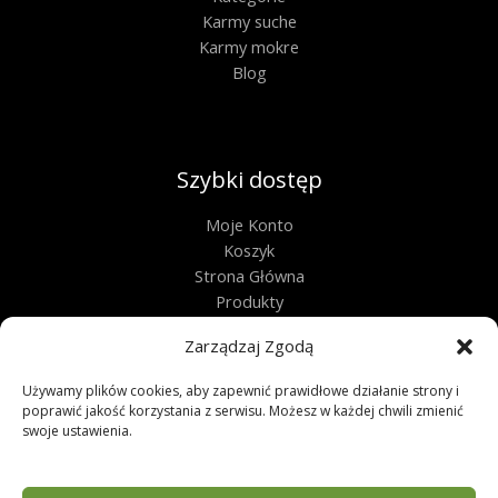
Karmy suche
Karmy mokre
Blog
Szybki dostęp
Moje Konto
Koszyk
Strona Główna
Produkty
Kontakt
Zarządzaj Zgodą
Obługa techniczna
Używamy plików cookies, aby zapewnić prawidłowe działanie strony i
poprawić jakość korzystania z serwisu. Możesz w każdej chwili zmienić
Regulamin
swoje ustawienia.
Polityka Prywatności
Polityka Plików Cookies
Zwroty