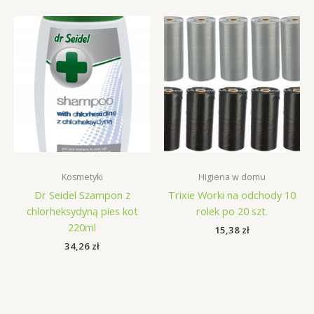
Kosmetyki
Higiena w domu
Dr Seidel Szampon z
Trixie Worki na odchody 10
chlorheksydyną pies kot
rolek po 20 szt.
220ml
15,38
zł
34,26
zł