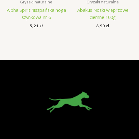
Gryzaki naturalne
Gryzaki naturalne
Alpha Spirit hiszpańska noga
Abakus Noski wieprzowe
szynkowa nr 6
ciemne 100g
5,21
zł
8,99
zł