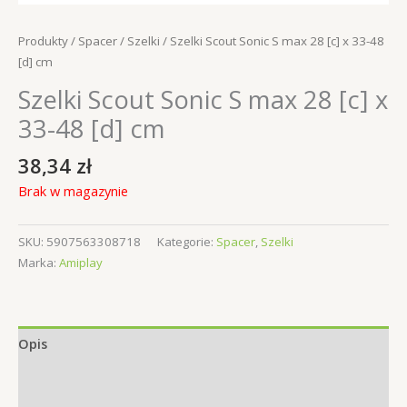
Produkty
/
Spacer
/
Szelki
/ Szelki Scout Sonic S max 28 [c] x 33-48
[d] cm
Szelki Scout Sonic S max 28 [c] x
33-48 [d] cm
38,34
zł
Brak w magazynie
SKU:
5907563308718
Kategorie:
Spacer
,
Szelki
Marka:
Amiplay
Opis
Informacje dodatkowe