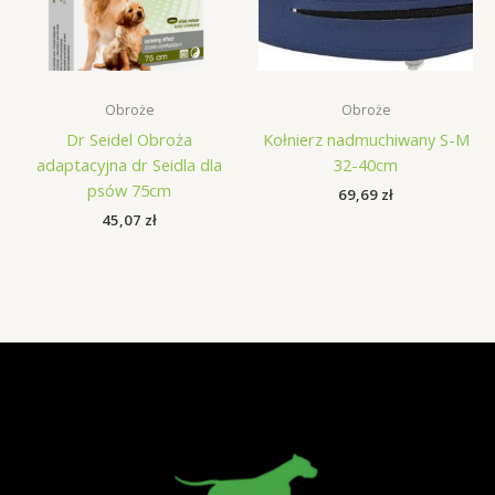
Obroże
Obroże
Dr Seidel Obroża
Kołnierz nadmuchiwany S-M
adaptacyjna dr Seidla dla
32-40cm
psów 75cm
69,69
zł
45,07
zł