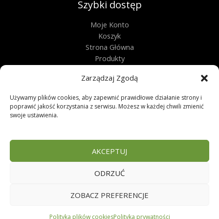
Szybki dostęp
Moje Konto
Koszyk
Strona Główna
Produkty
Kontakt
Zarządzaj Zgodą
Obługa techniczna
Używamy plików cookies, aby zapewnić prawidłowe działanie strony i
Regulamin
poprawić jakość korzystania z serwisu. Możesz w każdej chwili zmienić
swoje ustawienia.
Polityka Prywatności
Polityka Plików Cookies
Zwroty
AKCEPTUJ
FAQ
ODRZUĆ
Copyright © 2026 | Sklep zoologiczny
ZOBACZ PREFERENCJE
Polityka plików cookies
Polityka prywatności