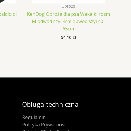
Obroże
sidło dl
KenDog Obroża dla psa Wakajki rozm
M odwód szyi 4cm obwód szyi 40-
65cm
54,10
zł
Obługa techniczna
Regulamin
Polityka Prywatności