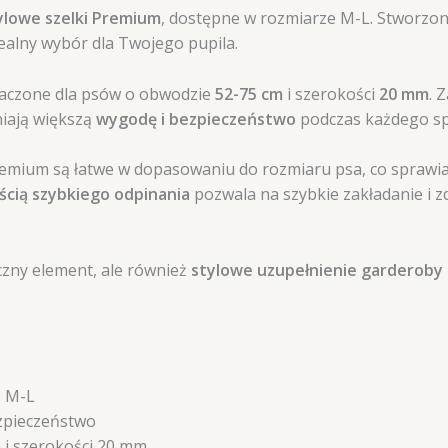
ylowe szelki Premium
, dostępne w rozmiarze M-L. Stworzo
dealny wybór dla Twojego pupila.
naczone dla psów o obwodzie
52-75 cm
i szerokości
20 mm
. 
niają większą
wygodę i bezpieczeństwo
podczas każdego sp
Premium są łatwe w dopasowaniu do rozmiaru psa, co sprawia, 
ścią szybkiego odpinania
pozwala na szybkie zakładanie i z
czny element, ale również
stylowe uzupełnienie garderoby
e M-L
zpieczeństwo
 i szerokości 20 mm