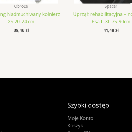
Obroże
Spacer
ing Nadmuchiwany kołnierz
Uprząż rehabilitacyjna – no
XS 20-24 cm
Psa L-XL 75-90cm
38,46
zł
41,48
zł
Szybki dostęp
Moje Konto
e
Koszyk