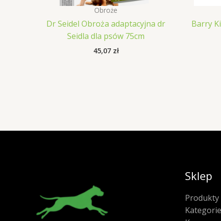
Obroże
Dr Seidel Obroża adaptacyjna dr
Barry K
Seidla dla psów 75cm
45,07
zł
Sklep
Produkty
Kategori