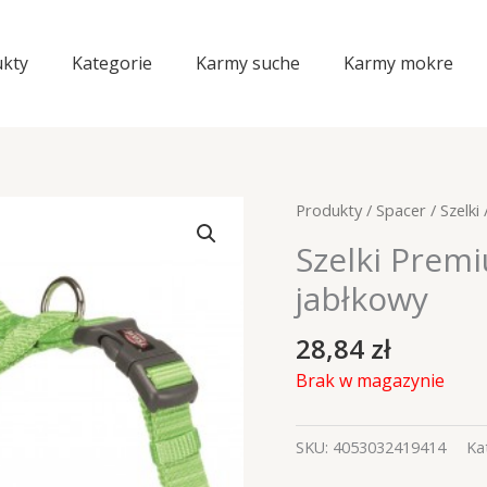
kty
Kategorie
Karmy suche
Karmy mokre
Produkty
/
Spacer
/
Szelki
Szelki Pre
jabłkowy
28,84
zł
Brak w magazynie
SKU:
4053032419414
Ka