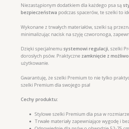
Niezastąpionym dodatkiem dla każdego psa są
st
bezpieczeństwa
podczas spacerów, te szelki to i
Wykonane z trwałych materiałów, szelki są przez
minimalizując nacisk na szyję czworonoga, zapew
Dzięki specjalnemu
systemowi regulacji
, szelki 
dorosłych psów. Praktyczne
zamknięcie z możliwo
użytkowanie.
Gwarantuję, że szelki Premium to nie tylko prakty
szelki Premium dla swojego psa!
Cechy produktu:
Stylowe szelki Premium dla psa w rozmiarz
Trwałe materiały zapewniające wygodę i be
Odpowiednie dla psów o obwodzie 52-75 cm