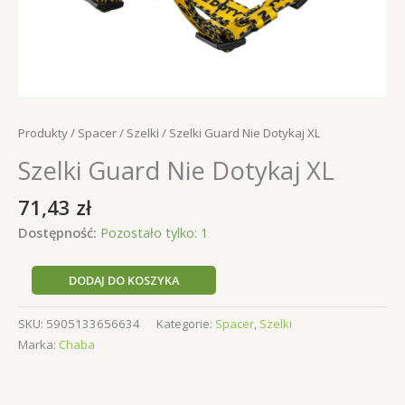
Produkty
/
Spacer
/
Szelki
/ Szelki Guard Nie Dotykaj XL
Szelki Guard Nie Dotykaj XL
71,43
zł
Dostępność:
Pozostało tylko: 1
ilość
DODAJ DO KOSZYKA
Szelki
Guard
SKU:
5905133656634
Kategorie:
Spacer
,
Szelki
Nie
Marka:
Chaba
Dotykaj
XL