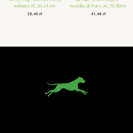
kołnierz XS 20-24 cm
nosidło dl Psa L-XL 75-90cm
38,46
zł
41,48
zł