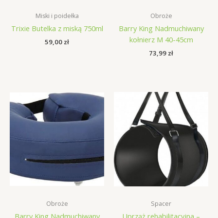
Miski i poidełka
Obroże
Trixie Butelka z miską 750ml
Barry King Nadmuchiwany
kołnierz M 40-45cm
59,00
zł
73,99
zł
Obroże
Spacer
Barry King Nadmuchiwany
Uprząż rehabilitacyjna –