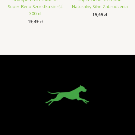
Super Beno Szorstka sierść
Naturalny Silne Zabrudzenia
300ml
19,69
zł
19,49
zł