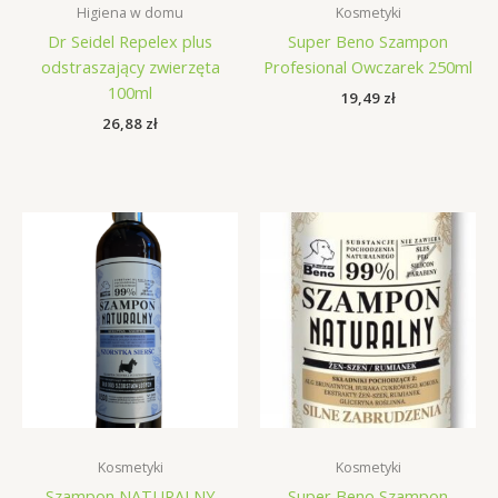
Higiena w domu
Kosmetyki
Dr Seidel Repelex plus
Super Beno Szampon
odstraszający zwierzęta
Profesional Owczarek 250ml
100ml
19,49
zł
26,88
zł
Kosmetyki
Kosmetyki
Szampon NATURALNY
Super Beno Szampon