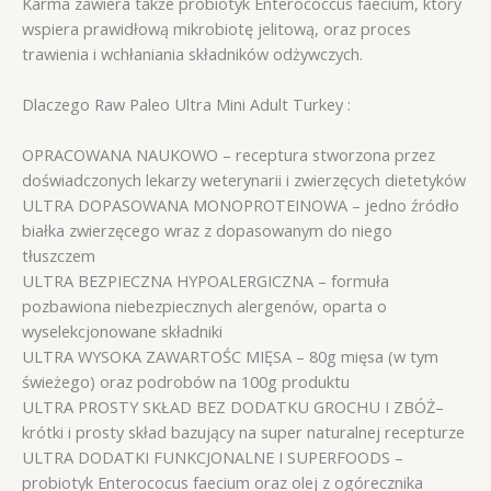
Karma zawiera także probiotyk Enterococcus faecium, który
wspiera prawidłową mikrobiotę jelitową, oraz proces
trawienia i wchłaniania składników odżywczych.
Dlaczego Raw Paleo Ultra Mini Adult Turkey :
OPRACOWANA NAUKOWO – receptura stworzona przez
doświadczonych lekarzy weterynarii i zwierzęcych dietetyków
ULTRA DOPASOWANA MONOPROTEINOWA – jedno źródło
białka zwierzęcego wraz z dopasowanym do niego
tłuszczem
ULTRA BEZPIECZNA HYPOALERGICZNA – formuła
pozbawiona niebezpiecznych alergenów, oparta o
wyselekcjonowane składniki
ULTRA WYSOKA ZAWARTOŚC MIĘSA – 80g mięsa (w tym
świeżego) oraz podrobów na 100g produktu
ULTRA PROSTY SKŁAD BEZ DODATKU GROCHU I ZBÓŻ–
krótki i prosty skład bazujący na super naturalnej recepturze
ULTRA DODATKI FUNKCJONALNE I SUPERFOODS –
probiotyk Enterococus faecium oraz olej z ogórecznika