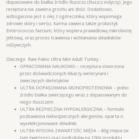
dopasowane do białka źródło tłuszczu (tłuszcz indyczy). Jego
receptura nie zawiera grochu ani zbóż. Dodatkowo,
wzbogacona jest o olej z ogórecznika, który wspomaga
zdrowie skóry i sierści. Karma zawiera także probiotyk
Enterococcus faecium, który wspiera prawidłową mikrobiotę
jelitową, oraz proces trawienia i wchłaniania składników
odżywczych.
Dlaczego Raw Paleo Ultra Mini Adult Turkey :
OPRACOWANA NAUKOWO – receptura stworzona
przez doświadczonych lekarzy weterynarii i
zwierzęcych dietetyków
ULTRA DOPASOWANA MONOPROTEINOWA – jedno
źródło białka zwierzęcego wraz z dopasowanym do
niego tłuszczem
ULTRA BEZPIECZNA HYPOALERGICZNA – formuła
pozbawiona niebezpiecznych alergenów, oparta o
wyselekcjonowane składniki
ULTRA WYSOKA ZAWARTOŚC MIĘSA – 80g mięsa (w
tym świeżego) oraz podrobów na 100g produktu