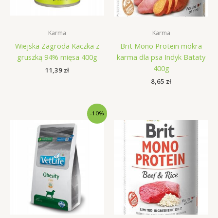
Karma
Karma
Wiejska Zagroda Kaczka z
Brit Mono Protein mokra
gruszką 94% mięsa 400g
karma dla psa Indyk Bataty
400g
11,39
zł
8,65
zł
-10%