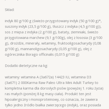
Skład:
indyk 80 g/100 g (świeżo przygotowany indyk (50 g/100 g)*,
suszony indyk (23,5 g/100 g), tłuszcz z indyka (4,5 g/100 g)),
sos z mięsa z indyka (2 g/100 g), bataty, ziemniaki, świeżo
przygotowana marchew (9,1 g/100g), olej z łososia (3 g/100
g), drożdże, minerały, witaminy, fruktooligosacharydy (0,08
g/100 g), mannanoligosacharydy (0,05 g/100 g), olej z
ogórecznika Borago officinalis (0,015 g/100 g)
Dodatki dietetyczne na kg:
witaminy: witamina A (3a672a) 14423 IU, witamina D3
(3a671) 2 000Karma Raw Paleo Ultra Mini Adult Turkey to
kompletna karma dla dorosłych psów (powyżej 1. roku życia)
ras małych (poniżej 8 kg masy ciała). Produkt ten jest
hipoalergiczny i monoproteinowy, co oznacza, że zawiera
tylko jedno źródło białka zwierzęcego (indyk), oraz posiada