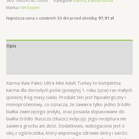
SKU:
5902414210950
Kategorie:
Karma
,
Karma sucha
Ultra
Marka:
Vet Expert
sucha
karma
Najniższa cena z ostatnich 30 dni przed obniżką:
97,91
zł
dla
psa
dorosłego
Opis
mała
rasa
Informacje dodatkowe
Turkey
Indyk
Opinie (0)
2kg
Karma Raw Paleo Ultra Mini Adult Turkey to kompletna
karma dla dorosłych psów (powyżej 1. roku życia) ras małych
(poniżej 8 kg masy ciała). Produkt ten jest hipoalergiczny i
monoproteinowy, co oznacza, że zawiera tylko jedno źródło
białka zwierzęcego (indyk), oraz posiada dopasowane do
białka źródło tłuszczu (tłuszcz indyczy). Jego receptura nie
zawiera grochu ani zbóż. Dodatkowo, wzbogacona jest o
olej z ogórecznika, który wspomaga zdrowie skóry i sierści.