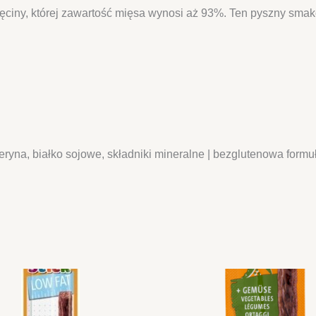
nięciny, której zawartość mięsa wynosi aż 93%. Ten pyszny sma
ceryna, białko sojowe, składniki mineralne | bezglutenowa form