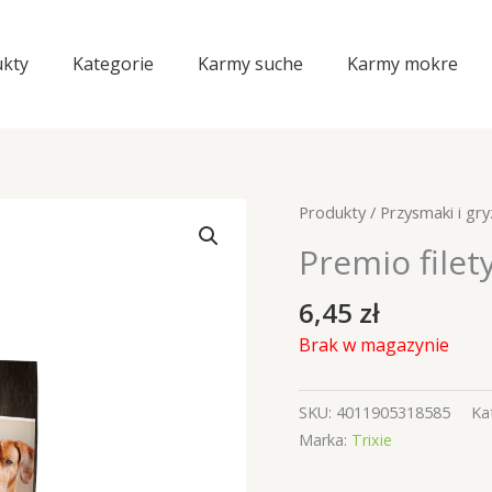
kty
Kategorie
Karmy suche
Karmy mokre
Produkty
/
Przysmaki i gry
Premio filet
6,45
zł
Brak w magazynie
SKU:
4011905318585
Ka
Marka:
Trixie