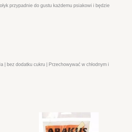
kołyk przypadnie do gustu każdemu psiakowi i będzie
uła | bez dodatku cukru | Przechowywać w chłodnym i