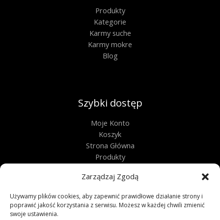
Produkty
Kategorie
Karmy suche
Karmy mokre
Blog
Szybki dostęp
Moje Konto
Koszyk
Strona Główna
Produkty
Kontakt
Zarządzaj Zgodą
Obługa techniczna
Używamy plików cookies, aby zapewnić prawidłowe działanie strony i
poprawić jakość korzystania z serwisu. Możesz w każdej chwili zmienić
Regulamin
swoje ustawienia.
Polityka Prywatności