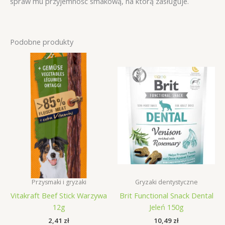
spraw mu przyjemność smakową, na którą zasługuje.
Podobne produkty
Przysmaki i gryzaki
Gryzaki dentystyczne
Vitakraft Beef Stick Warzywa
Brit Functional Snack Dental
12g
Jeleń 150g
2,41
zł
10,49
zł