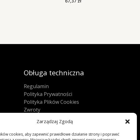
67,37
zł
Obługa techniczna
Regulamin
Polityka Prywatności
Polityka Plików Cookies
Zwroty
FAQ
Zarządzaj Zgodą
ków cookies, aby zapewnić prawidłowe działanie strony i poprawić
stania z serwisu. Możesz w każdej chwili zmienić swoje ustawienia.