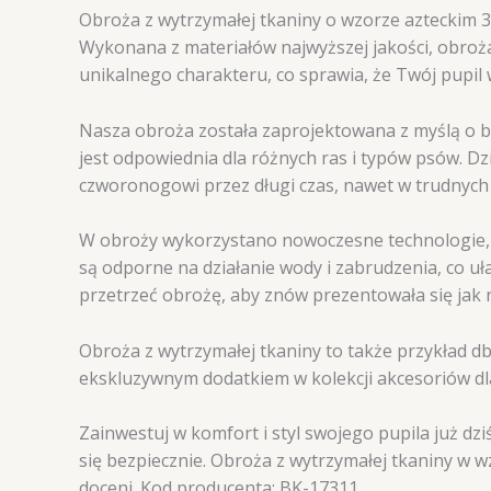
Obroża z wytrzymałej tkaniny o wzorze azteckim 35
Wykonana z materiałów najwyższej jakości, obroża 
unikalnego charakteru, co sprawia, że Twój pupil
Nasza obroża została zaprojektowana z myślą o b
jest odpowiednia dla różnych ras i typów psów. 
czworonogowi przez długi czas, nawet w trudnych
W obroży wykorzystano nowoczesne technologie, k
są odporne na działanie wody i zabrudzenia, co uł
przetrzeć obrożę, aby znów prezentowała się jak 
Obroża z wytrzymałej tkaniny to także przykład dba
ekskluzywnym dodatkiem w kolekcji akcesoriów dla
Zainwestuj w komfort i styl swojego pupila już dz
się bezpiecznie. Obroża z wytrzymałej tkaniny w w
doceni. Kod producenta: BK-17311.