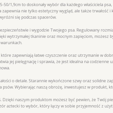
-50/1,9cm to doskonały wybór dla każdego właściciela psa, k
zapewnia nie tylko estetyczny wygląd, ale także trwałość i 
 wyróżni się podczas spacerów.
ezpieczeństwie i wygodzie Twojego psa. Regulowany rozmiar
Dzięki wytrzymałej tkaninie oraz mocnym zapięciom, możesz 
 warunkach.
tóre zapewniają łatwe czyszczenie oraz utrzymanie w dobry
atwia jej pielęgnację i sprawia, że jest idealna na codzienn
nowa.
łości o detale. Starannie wykończone szwy oraz solidne zapi
 psów. Wybierając naszą obrożę, inwestujesz w produkt, któ
iś. Dzięki naszym produktom możesz być pewien, że Twój pies
zór aztecki to wybór, który łączy w sobie przyjemność z użyt