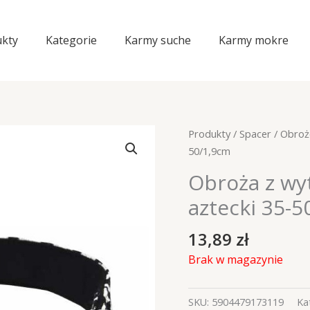
kty
Kategorie
Karmy suche
Karmy mokre
Produkty
/
Spacer
/
Obroż
50/1,9cm
Obroża z wy
aztecki 35-
13,89
zł
Brak w magazynie
SKU:
5904479173119
Ka