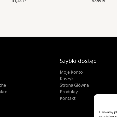
41,48
zł
47,99
zł
Szybki dostęp
Moje Konto
e
Koszyk
che
Strona Główna
kre
Produkty
Kontakt
Używamy pli
jakość korzy