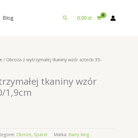
Szukaj
Blog
0,00
zł
e
/ Obroża z wytrzymałej tkaniny wzór aztecki 35-
trzymałej tkaniny wzór
50/1,9cm
tegorie:
Obroże
,
Spacer
Marka:
Barry King