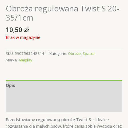
Obroża regulowana Twist S 20-
35/1cm
10,50
zł
Brak w magazynie
SKU:
5907563242814
Kategorie:
Obroże
,
Spacer
Marka:
Amiplay
Opis
Informacje dodatkowe
Opinie (0)
Przedstawiamy
regulowaną obrożę Twist S
– idealne
rozwiązanie dla małych psów, które cenią sobie wygodę oraz