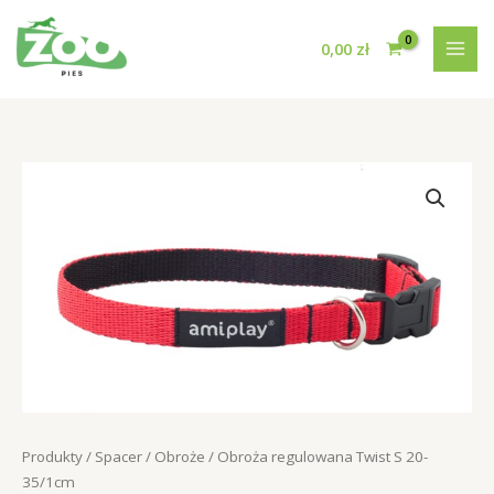
Przejdź
do
0,00
zł
treści
Produkty
/
Spacer
/
Obroże
/ Obroża regulowana Twist S 20-
35/1cm