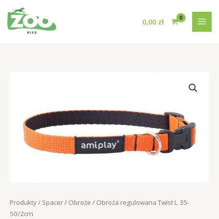
Przejdź
do
0,00
zł
treści
Produkty
/
Spacer
/
Obroże
/ Obroża regulowana Twist L 35-
50/2cm