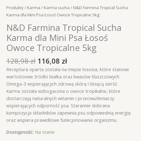
Produkty
/
Karma
/
Karma sucha
/ N&D Farmina Tropical Sucha
Karma dla Mini Psa Łosoś Owoce Tropicalne 5kg
N&D Farmina Tropical Sucha
Karma dla Mini Psa Łosoś
Owoce Tropicalne 5kg
Pierwotna
Aktualna
128,98
zł
116,08
zł
cena
cena
Receptura oparta została na mięsie łososia, które stanowi
wynosiła:
wynosi:
wartościowe źródło białka oraz kwasów tłuszczowych
128,98 zł.
116,08 zł.
Omega-3 wspierających zdrową skórę i lśniącą sierść.
Karma została wzbogacona o owoce tropikalne, które
dostarczają naturalnych witamin i przeciwutleniaczy
wspierających odporność psa. Starannie dobrana
kompozycja składników zapewnia psu odpowiednią energię
oraz wspiera prawidłowe funkcjonowanie organizmu.
Dostępność:
Na stanie