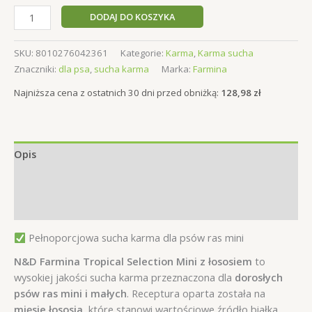
ilość
DODAJ DO KOSZYKA
N&D
Farmina
SKU:
8010276042361
Kategorie:
Karma
,
Karma sucha
Tropical
Znaczniki:
dla psa
,
sucha karma
Marka:
Farmina
Sucha
Karma
Najniższa cena z ostatnich 30 dni przed obniżką:
128,98
zł
dla
Mini
Psa
Opis
Łosoś
Owoce
Informacje dodatkowe
Tropicalne
5kg
Opinie (0)
Pełnoporcjowa sucha karma dla psów ras mini
N&D Farmina Tropical Selection Mini z łososiem
to
wysokiej jakości sucha karma przeznaczona dla
dorosłych
psów ras mini i małych
. Receptura oparta została na
mięsie łososia
, które stanowi wartościowe źródło białka