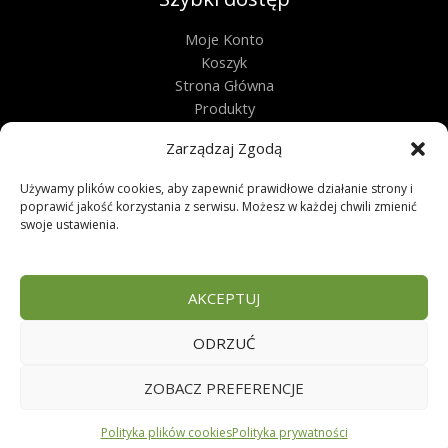
Moje Konto
Koszyk
Strona Główna
Produkty
Kontakt
Zarządzaj Zgodą
Obługa techniczna
Używamy plików cookies, aby zapewnić prawidłowe działanie strony i
Regulamin
poprawić jakość korzystania z serwisu. Możesz w każdej chwili zmienić
swoje ustawienia.
Polityka Prywatności
Polityka Plików Cookies
Zwroty
AKCEPTUJ
FAQ
ODRZUĆ
Copyright © 2026 | Sklep zoologiczny
ZOBACZ PREFERENCJE
Polityka plików cookies
Polityka prywatności