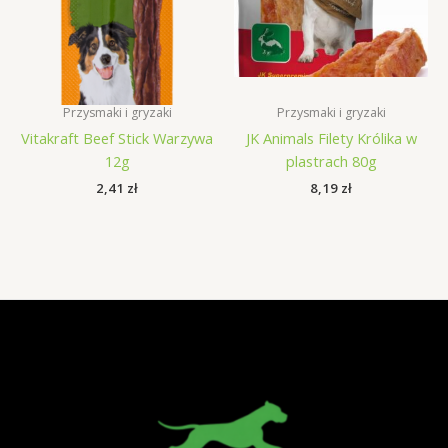
Przysmaki i gryzaki
Przysmaki i gryzaki
Vitakraft Beef Stick Warzywa
JK Animals Filety Królika w
12g
plastrach 80g
2,41
zł
8,19
zł