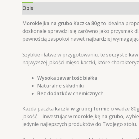
Opis
Informacje dodatkowe
Opinie (0)
Moroklejka na grubo Kaczka 80g
to idealna prop
doskonale sprawdzi się zarówno jako przysmak dla
pewnością zaspokoi nawet najbardziej wymagające
Szybkie i łatwe w przygotowaniu, te
soczyste kawa
najwyższej jakości mięso kaczki, które charaktery
Wysoka zawartość białka
Naturalne składniki
Bez dodatków chemicznych
Każda paczka
kaczki w grubej formie
o wadze 80g 
jakość – inwestując w
moroklejkę na grubo
, wybi
jedynie najlepszych produktów do Twojego stołu.