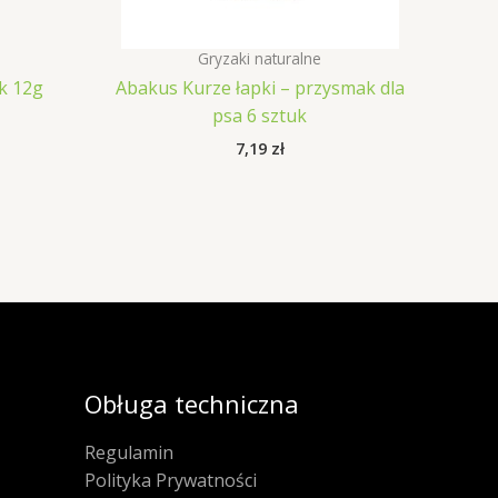
Gryzaki naturalne
yk 12g
Abakus Kurze łapki – przysmak dla
psa 6 sztuk
7,19
zł
Obługa techniczna
Regulamin
Polityka Prywatności