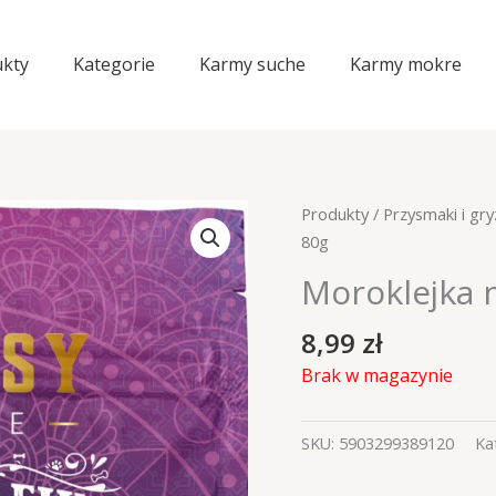
kty
Kategorie
Karmy suche
Karmy mokre
Produkty
/
Przysmaki i gry
80g
Moroklejka 
8,99
zł
Brak w magazynie
SKU:
5903299389120
Ka