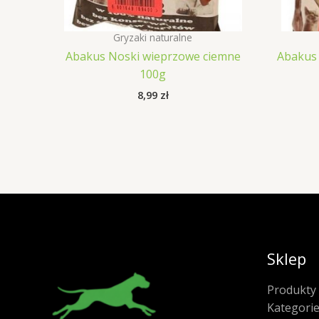
Gryzaki naturalne
Abakus Noski wieprzowe ciemne
Abakus 
100g
8,99
zł
Sklep
Produkty
Kategori