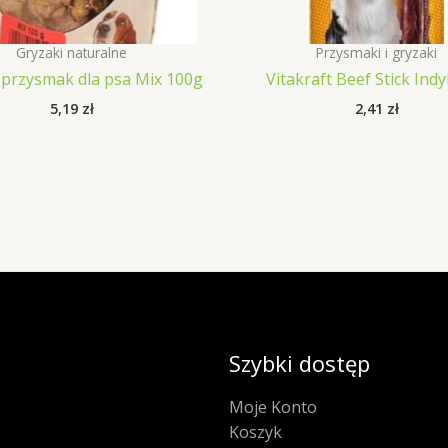
Gryzaki naturalne
Przysmaki i gryzaki
przysmak dla psa Mix 100g
Vitakraft Beef Stick Ind
5,19
zł
2,41
zł
Szybki dostęp
Moje Konto
e
Koszyk