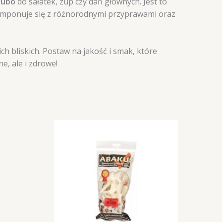
rubo
do sałatek, zup czy dań głównych. Jest to
komponuje się z różnorodnymi przyprawami oraz
ch bliskich. Postaw na jakość i smak, które
e, ale i zdrowe!