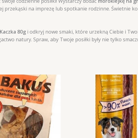
ć swoje codzienne posiłki! Wystarczy dodać
moroklejkę na g
j przekąski na imprezę lub spotkanie rodzinne. Świetnie 
 Kaczka 80g
i odkryj nowe smaki, które urzekną Ciebie i Twoi
ctwo natury. Spraw, aby Twoje posiłki były nie tylko smaczn