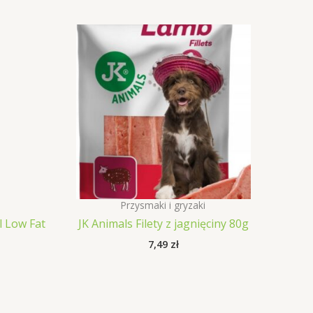
Przysmaki i gryzaki
l Low Fat
JK Animals Filety z jagnięciny 80g
7,49
zł