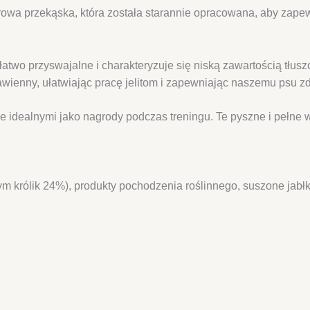
zdrowa przekąska, która została starannie opracowana, aby za
 łatwo przyswajalne i charakteryzuje się niską zawartością tłusz
awienny, ułatwiając pracę jelitom i zapewniając naszemu psu z
i je idealnymi jako nagrody podczas treningu. Te pyszne i peł
m królik 24%), produkty pochodzenia roślinnego, suszone jabł