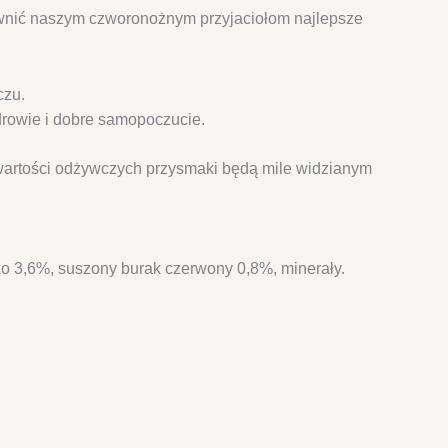
pewnić naszym czworonożnym przyjaciołom najlepsze
czu.
drowie i dobre samopoczucie.
ne wartości odżywczych przysmaki będą mile widzianym
ko 3,6%, suszony burak czerwony 0,8%, minerały.