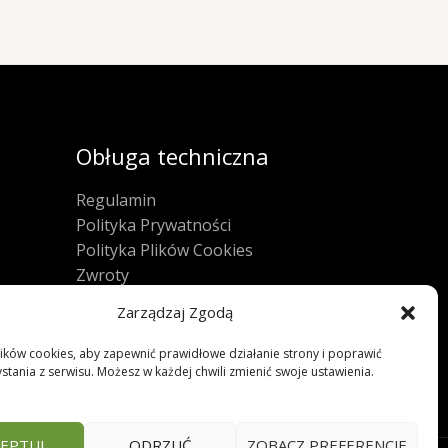
Obługa techniczna
Regulamin
Polityka Prywatności
Polityka Plików Cookies
Zwroty
FAQ
Zarządzaj Zgodą
ków cookies, aby zapewnić prawidłowe działanie strony i poprawić
stania z serwisu. Możesz w każdej chwili zmienić swoje ustawienia.
EPTUJ
ODRZUĆ
ZOBACZ PREFERENCJE