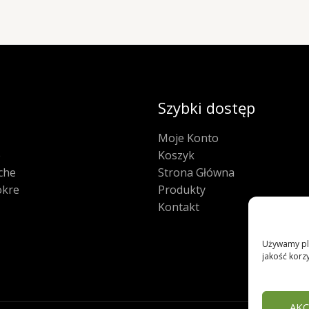
Szybki dostęp
Moje Konto
e
Koszyk
che
Strona Główna
kre
Produkty
Kontakt
Używamy pli
jakość korzy
AKC