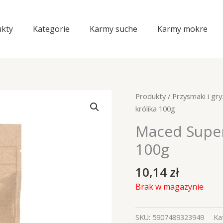
kty
Kategorie
Karmy suche
Karmy mokre
Produkty
/
Przysmaki i gry
królika 100g
Maced Super
100g
10,14
zł
Brak w magazynie
SKU:
5907489323949
Ka