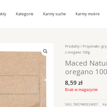
kty
Kategorie
Karmy suche
Karmy mokre
Produkty
/
Przysmaki i gry
z oregano 100g
Maced Natur
oregano 10
8,59
zł
Brak w magazynie
SKU:
5907489324007
Ka