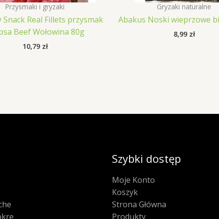
Przysmaki i gryzaki
Gryzaki naturalne
y Snack Real Fillets przysmak
Abakus Noski wieprzowe bi
 psa Beef Wołowina 80g
8,99
zł
10,79
zł
Szybki dostęp
Moje Konto
e
Koszyk
che
Strona Główna
kre
Produkty