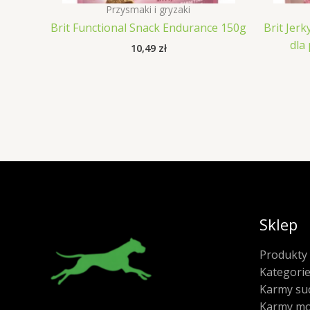
Przysmaki i gryzaki
Brit Functional Snack Endurance 150g
Brit Jerk
dla
10,49
zł
Sklep
Produkty
Kategori
Karmy su
Karmy mo