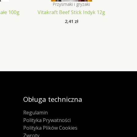
Przysmaki i gryzaki
ałe 100g
Vitakraft Beef Stick Indyk 12g
2,41
zł
Obługa techniczna
Regulamin
Polityka Prywatności
Polityka Plików Cookies
Zwroty