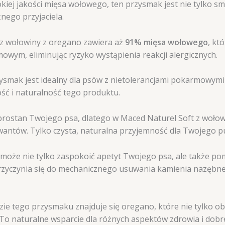
kiej jakości mięsa wołowego, ten przysmak jest nie tylko sma
ego przyjaciela.
z wołowiny z oregano zawiera aż
91% mięsa wołowego
, kt
wym, eliminując ryzyko wystąpienia reakcji alergicznych.
rzysmak jest idealny dla psów z nietolerancjami pokarmowym
ć i naturalność tego produktu.
rostan Twojego psa, dlatego w Maced Naturel Soft z wołowi
ntów. Tylko czysta, naturalna przyjemność dla Twojego pu
może nie tylko zaspokoić apetyt Twojego psa, ale także pom
rzyczynia się do mechanicznego usuwania kamienia nazębneg
e tego przysmaku znajduje się oregano, które nie tylko ob
 To naturalne wsparcie dla różnych aspektów zdrowia i dobr