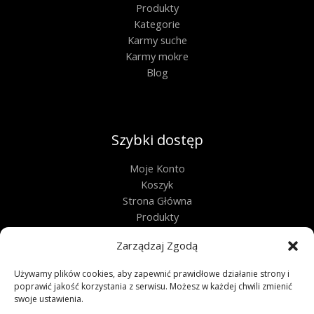
Produkty
Kategorie
Karmy suche
Karmy mokre
Blog
Szybki dostęp
Moje Konto
Koszyk
Strona Główna
Produkty
Kontakt
Zarządzaj Zgodą
Obługa techniczna
Używamy plików cookies, aby zapewnić prawidłowe działanie strony i
Regulamin
poprawić jakość korzystania z serwisu. Możesz w każdej chwili zmienić
swoje ustawienia.
Polityka Prywatności