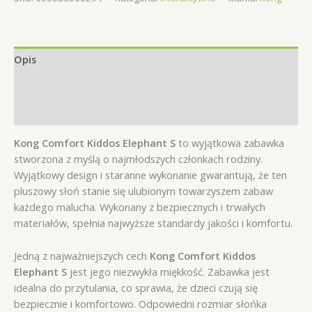
Kiddos
Elephant
S
przytulanka
Opis
dla
Informacje dodatkowe
psa
z
Opinie (0)
piszczałką
Kong Comfort Kiddos Elephant S
to wyjątkowa zabawka
stworzona z myślą o najmłodszych członkach rodziny.
Wyjątkowy design i staranne wykonanie gwarantują, że ten
pluszowy słoń stanie się ulubionym towarzyszem zabaw
każdego malucha. Wykonany z bezpiecznych i trwałych
materiałów, spełnia najwyższe standardy jakości i komfortu.
Jedną z najważniejszych cech
Kong Comfort Kiddos
Elephant S
jest jego niezwykła miękkość. Zabawka jest
idealna do przytulania, co sprawia, że dzieci czują się
bezpiecznie i komfortowo. Odpowiedni rozmiar słońka