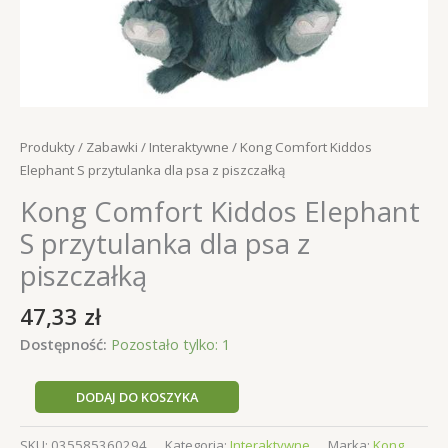
Produkty
/
Zabawki
/
Interaktywne
/ Kong Comfort Kiddos
Elephant S przytulanka dla psa z piszczałką
Kong Comfort Kiddos Elephant
S przytulanka dla psa z
piszczałką
47,33
zł
Dostępność:
Pozostało tylko: 1
ilość
DODAJ DO KOSZYKA
Kong
Comfort
SKU:
035585360294
Kategoria:
Interaktywne
Marka:
Kong