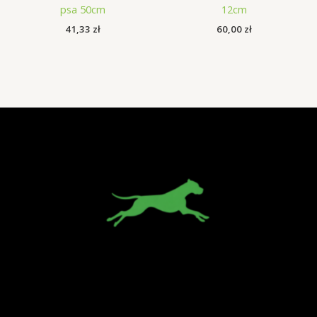
psa 50cm
12cm
41,33
zł
60,00
zł