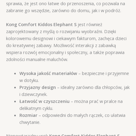
sprawia, że jest ono łatwe do przenoszenia, co pozwala na
zabranie go wszędzie, zarówno do domu, jak i w podróż.
Kong Comfort Kiddos Elephant S
jest również
zaprojektowany z myślą o rozwijaniu wyobraźni. Dzięki
kolorowemu designowi i ciekawym fakturom, zachęca dzieci
do kreatywnej zabawy. Możliwość interakcji z zabawką
wspiera rozwój emocjonalny i społeczny, a także poprawia
zdolności manualne maluchów.
Wysoka jakość materiałów
– bezpieczne i przyjemne
w dotyku.
Przyjazny design
– idealny zarówno dla chłopców, jak
i dziewczynek.
Łatwość w czyszczeniu
– można prać w pralce na
delikatnym cyklu.
Rozmiar
– odpowiedni do małych rączek, co ułatwia
chwytanie.
Niepowtarzalny urok
Kong Comfort Kiddos Elephant S