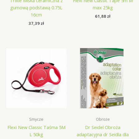
Trixie Miska ceramiczna z
Flexi New Classic Tape 5m M
gumową podstawą 0.75L
max 25kg
16cm
61,88
zł
37,39
zł
Smycze
Obroże
Flexi New Classic Taśma 5M
Dr Seidel Obroża
L 50kg
adaptacyjna dr Seidla dla