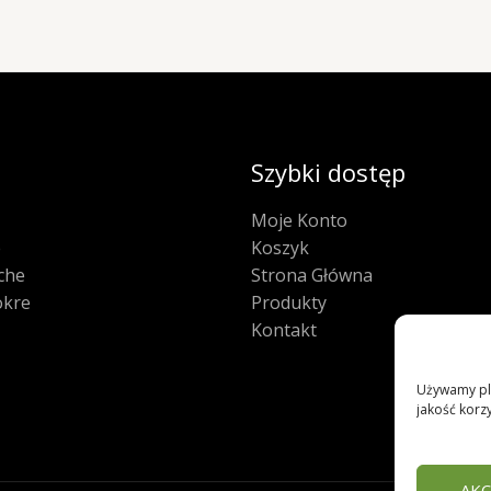
Szybki dostęp
Moje Konto
e
Koszyk
che
Strona Główna
kre
Produkty
Kontakt
Używamy pli
jakość korzy
AKC