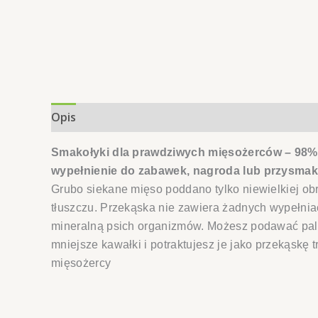
Opis
Informacje dodatkowe
Opinie (0)
Smakołyki dla prawdziwych mięsożerców – 98% 
wypełnienie do zabawek, nagroda lub przysmak
Grubo siekane mięso poddano tylko niewielkiej ob
tłuszczu. Przekąska nie zawiera żadnych wypełniac
mineralną psich organizmów. Możesz podawać paluc
mniejsze kawałki i potraktujesz je jako przekąskę 
mięsożercy