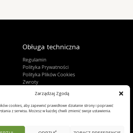
Obługa techniczna
Regulamin
Polityka Prywatności
Polityka Plików Cookies
Zwroty
FAQ
Zarządzaj Zgodą
ków cookies, aby zapewnić prawidłowe działanie strony i poprawić
stania z serwisu. Możesz w każdej chwili zmienić swoje ustawienia.
EPTUJ
ODRZUĆ
ZOBACZ PREFERENCJE