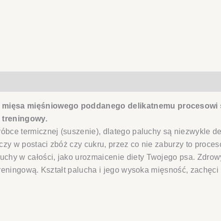
mięsa mięśniowego poddanego delikatnemu procesowi su
 treningowy.
róbce termicznej (suszenie), dlatego paluchy są niezwykle 
zy w postaci zbóż czy cukru, przez co nie zaburzy to proce
hy w całości, jako urozmaicenie diety Twojego psa. Zdrowy
treningową. Kształt palucha i jego wysoka mięsność, zachęci 