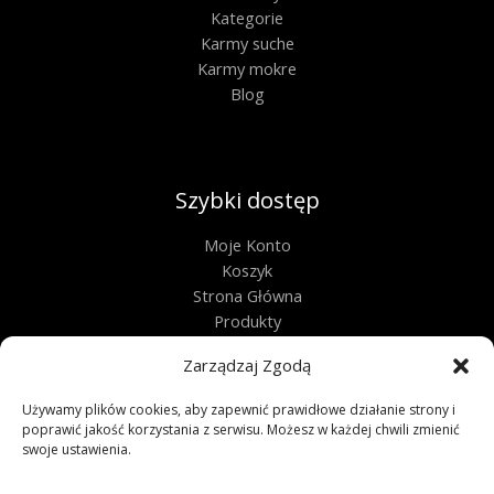
Kategorie
Karmy suche
Karmy mokre
Blog
Szybki dostęp
Moje Konto
Koszyk
Strona Główna
Produkty
Kontakt
Zarządzaj Zgodą
Obługa techniczna
Używamy plików cookies, aby zapewnić prawidłowe działanie strony i
poprawić jakość korzystania z serwisu. Możesz w każdej chwili zmienić
Regulamin
swoje ustawienia.
Polityka Prywatności
Polityka Plików Cookies