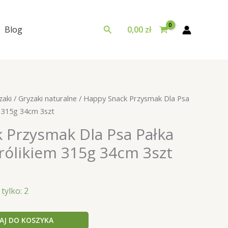
Szukaj
Blog
0,00
zł
zaki
/
Gryzaki naturalne
/ Happy Snack Przysmak Dla Psa
m 315g 34cm 3szt
 Przysmak Dla Psa Pałka
rólikiem 315g 34cm 3szt
tylko: 2
AJ DO KOSZYKA