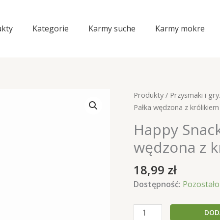
kty
Kategorie
Karmy suche
Karmy mokre
Produkty
/
Przysmaki i gry
Pałka wędzona z królikie
Happy Snack
wędzona z k
18,99
zł
Dostępność:
Pozostało 
ilość
DOD