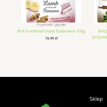
Przysmaki i gryzaki
Brit Functional Snack Endurance 150g
Brit
przysma
10,49
zł
Sklep