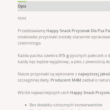
Opis
Informacje dodatkowe
Opinie (0)
html
Przedstawiamy
Happy Snack Przysmak Dla Psa Pa
smakowite przysmaki zostały starannie opracowane
czworonoga.
Każda paczka zawiera
315 g
pysznych pałeczek o 
każdy kęs będzie wyjątkowy, a pies z pewnością do
Nasze przysmaki są wykonane z
najwyższej jakoś
szczególnej diety.
Producent M4M
zadbał o natura
Wśród najważniejszych cech
Happy Snack Przysma
Bez dodatku sztucznych konserwantów