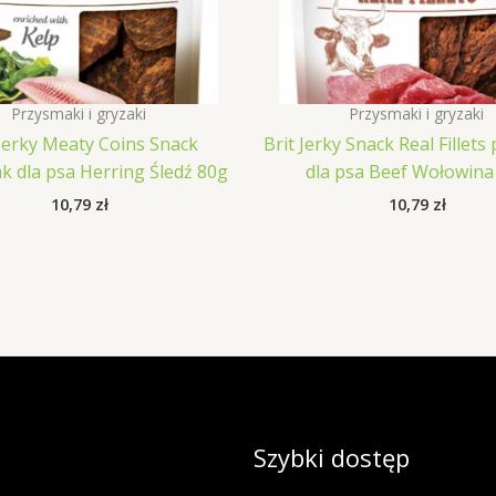
Przysmaki i gryzaki
Przysmaki i gryzaki
 Jerky Meaty Coins Snack
Brit Jerky Snack Real Fillet
k dla psa Herring Śledź 80g
dla psa Beef Wołowina
10,79
zł
10,79
zł
Szybki dostęp