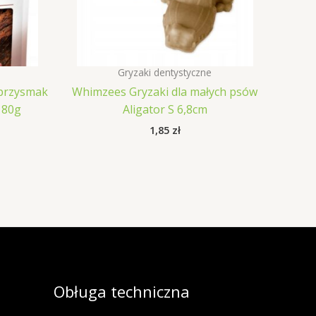
Gryzaki dentystyczne
s przysmak
Whimzees Gryzaki dla małych psów
 80g
Aligator S 6,8cm
1,85
zł
Obługa techniczna