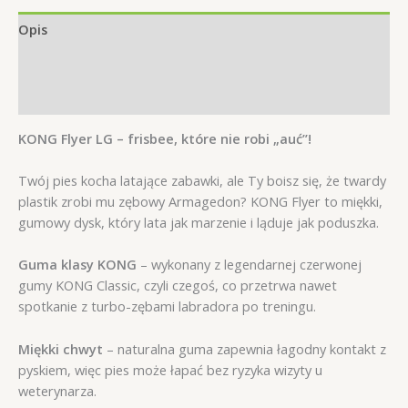
Opis
Informacje dodatkowe
Opinie (0)
KONG Flyer LG – frisbee, które nie robi „auć”!
Twój pies kocha latające zabawki, ale Ty boisz się, że twardy
plastik zrobi mu zębowy Armagedon? KONG Flyer to miękki,
gumowy dysk, który lata jak marzenie i ląduje jak poduszka.
Guma klasy KONG
– wykonany z legendarnej czerwonej
gumy KONG Classic, czyli czegoś, co przetrwa nawet
spotkanie z turbo-zębami labradora po treningu.
Miękki chwyt
– naturalna guma zapewnia łagodny kontakt z
pyskiem, więc pies może łapać bez ryzyka wizyty u
weterynarza.