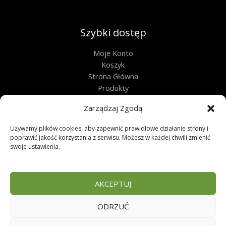
Szybki dostęp
Moje Konto
Koszyk
Strona Główna
Produkty
Kontakt
Zarządzaj Zgodą
Obługa techniczna
Używamy plików cookies, aby zapewnić prawidłowe działanie strony i
Regulamin
poprawić jakość korzystania z serwisu. Możesz w każdej chwili zmienić
swoje ustawienia.
Polityka Prywatności
Polityka Plików Cookies
Zwroty
AKCEPTUJ
FAQ
ODRZUĆ
Copyright © 2026 | Sklep zoologiczny