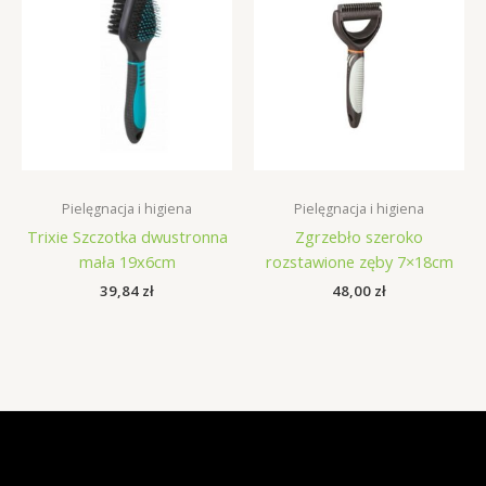
Pielęgnacja i higiena
Pielęgnacja i higiena
Trixie Szczotka dwustronna
Zgrzebło szeroko
mała 19x6cm
rozstawione zęby 7×18cm
39,84
zł
48,00
zł