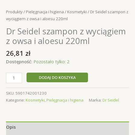
Produkty
/
Pielęgnacja i higiena
/
Kosmetyki
/ Dr Seidel szampon z
wyciągiem z owsa i aloesu 220ml
Dr Seidel szampon z wyciągiem
z owsa i aloesu 220ml
26,81
zł
Dostępność:
Pozostało tylko: 2
ilość
DODAJ DO KOSZYKA
Dr
Seidel
SKU:
5901742001230
szampon
Kategorie:
Kosmetyki
,
Pielęgnacja i higiena
Marka:
Dr Seidel
z
wyciągiem
z
owsa
Opis
i