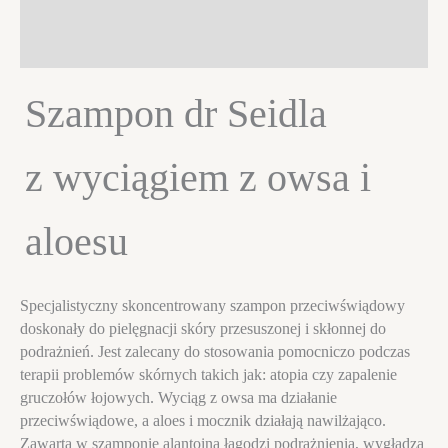
aloesu
Informacje dodatkowe
220ml
Opinie (0)
Szampon dr Seidla
z wyciągiem z owsa i
aloesu
Specjalistyczny skoncentrowany szampon przeciwświądowy
doskonały do pielęgnacji skóry przesuszonej i skłonnej do
podrażnień. Jest zalecany do stosowania pomocniczo podczas
terapii problemów skórnych takich jak: atopia czy zapalenie
gruczołów łojowych. Wyciąg z owsa ma działanie
przeciwświądowe, a aloes i mocznik działają nawilżająco.
Zawarta w szamponie alantoina łagodzi podrażnienia, wygładza