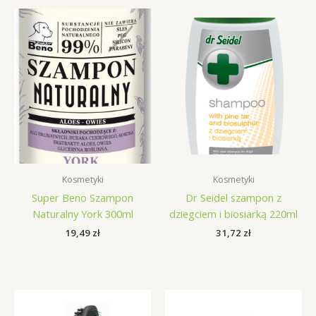
Kosmetyki
Kosmetyki
Super Beno Szampon
Dr Seidel szampon z
Naturalny York 300ml
dziegciem i biosiarką 220ml
19,49
zł
31,72
zł