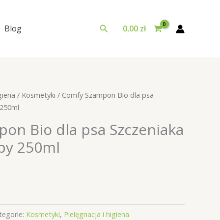
Szukaj
Blog
0,00
zł
giena
/
Kosmetyki
/ Comfy Szampon Bio dla psa
 250ml
on Bio dla psa Szczeniaka
py 250ml
tegorie:
Kosmetyki
,
Pielęgnacja i higiena