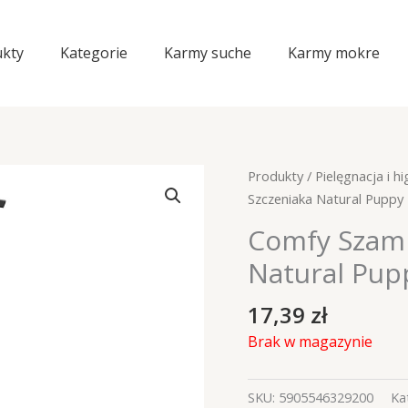
kty
Kategorie
Karmy suche
Karmy mokre
Produkty
/
Pielęgnacja i hi
Szczeniaka Natural Puppy
Comfy Szamp
Natural Pup
17,39
zł
Brak w magazynie
SKU:
5905546329200
Ka