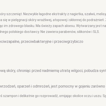
ry szczeniąt. Niezwykle łagodne ekstrakty z nagietka, szałwii, melisy
się w pielęgnacji skóry wrażliwej, atopowej i skłonnej do podrażnień.
jąc im zdrowego blasku.
M
a świeży zapach aloesu. Wytwarzany jest na w
ego polskiego dostawcy. Nie zawiera parabenów, silikonów i SLS.
rzeciwzapalne, przeciwbakteryjne i przeciwgrzybiczo
ą skóry, chroniąc przed nadmierną utratą wilgoci; pobudza synt
owrzodzeń, oparzeń i odmrożeń, jest pomocny w gojeniu zarówno
ś szampon i delikatnie go rozprowadź, omijając okolice oczu i uszu. S