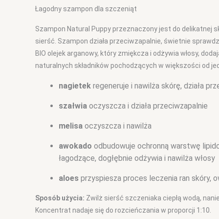
Łagodny szampon dla szczeniąt
Szampon Natural Puppy przeznaczony jest do delikatnej skó
sierść. Szampon działa przeciwzapalnie, świetnie sprawdza 
BIO olejek arganowy, który zmiękcza i odżywia włosy, doda
naturalnych składników pochodzących w większości od jedn
nagietek
regeneruje i nawilża skórę, działa p
szałwia
oczyszcza i działa przeciwzapalnie
melisa
oczyszcza i nawilża
awokado
odbudowuje ochronną warstwę lipidow
łagodzące, dogłębnie odżywia i nawilża włosy
aloes
przyspiesza proces leczenia ran skóry, 
Sposób użycia:
Zwilż sierść szczeniaka ciepłą wodą, nanie
Koncentrat nadaje się do rozcieńczania w proporcji 1:10.