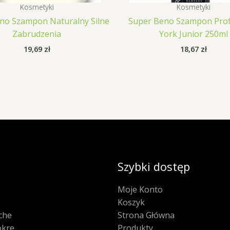
Kosmetyki
Kosmetyki
no Szampon Naturalny Silne
Super Beno Szampon Prof
Zabrudzenia
York Junior 250ml
19,69
zł
18,67
zł
Szybki dostęp
Moje Konto
e
Koszyk
che
Strona Główna
kre
Produkty