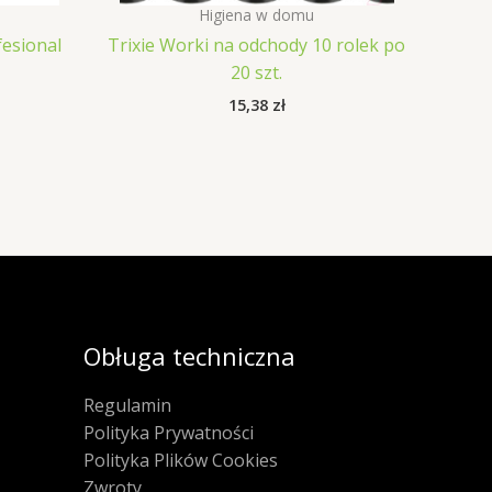
Higiena w domu
esional
Trixie Worki na odchody 10 rolek po
20 szt.
15,38
zł
Obługa techniczna
Regulamin
Polityka Prywatności
Polityka Plików Cookies
Zwroty