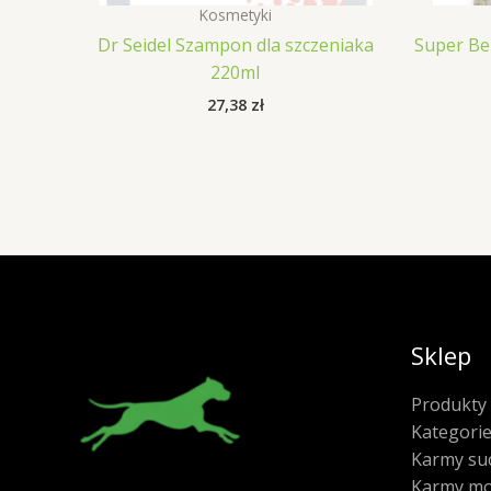
Kosmetyki
Dr Seidel Szampon dla szczeniaka
Super Be
220ml
27,38
zł
Sklep
Produkty
Kategori
Karmy su
Karmy mo